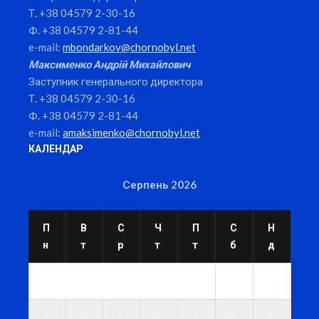
Т. +38 04579 2-30-16
Ф. +38 04579 2-81-44
e-mail:
mbondarkov@chornobyl.net
Максименко Андрій Михайлович
Заступник генерального директора
Т. +38 04579 2-30-16
Ф. +38 04579 2-81-44
e-mail:
amaksimenko@chornobyl.net
КАЛЕНДАР
Серпень 2026
П
В
С
Ч
П
С
Н
н
т
р
т
т
б
д
1
2
3
4
5
6
7
8
9