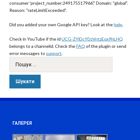
consumer 'project_number:249175517966'." Domain: "global".
Reason: "rateLimitExceeded".
Did you added your own Google API key? Look at the
help
.
Check in YouTube if the id
UCG-ZYlDcYDzVntzEqx9hLHQ
belongs to a channelid. Check the
FAQ
of the plugin or send
error messages to
support
.
ГАЛЕРЕЯ