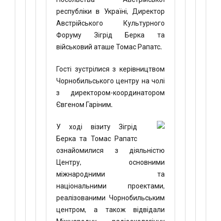
республіки в Україні, Директор
Австрійського Культурного
Форуму Зігрід Берка та
військовий аташе Томас Рапатс.
Гості зустрілися з керівництвом
Чорнобильського центру на чолі
з директором-координатором
Євгеном Гаріним.
У ході візиту Зігрід
Берка та Томас Рапатс
ознайомилися з діяльністю
Центру, основними
міжнародними та
національними проектами,
реалізованими Чорнобильським
центром, а також відвідали