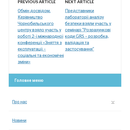
PREVIOUS ARTICLE
NEXT ARTICLE
Обмін досвідом.
Представники
Керівництво
лабораторії аналізу
Чорнобильського
безпеки взяли участь у
центру взяло участь у
семінарі “Розрахункові
роботі 2-ї міжнародної
коди GRS – розробка,
конференції «Зняття з
валідація та
експлуатації –
застосування”
соціальні та економічні
зміни»
Головне меню
Про нас
Новини