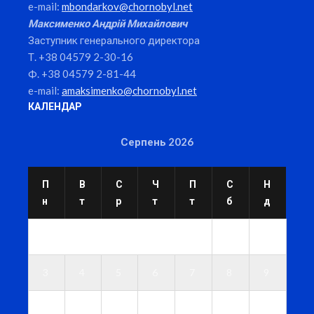
e-mail:
mbondarkov@chornobyl.net
Максименко Андрій Михайлович
Заступник генерального директора
Т. +38 04579 2-30-16
Ф. +38 04579 2-81-44
e-mail:
amaksimenko@chornobyl.net
КАЛЕНДАР
Серпень 2026
П
В
С
Ч
П
С
Н
н
т
р
т
т
б
д
1
2
3
4
5
6
7
8
9
1
1
1
1
1
1
1