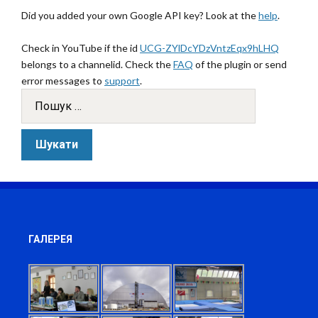
Did you added your own Google API key? Look at the
help
.
Check in YouTube if the id
UCG-ZYlDcYDzVntzEqx9hLHQ
belongs to a channelid. Check the
FAQ
of the plugin or send
error messages to
support
.
ГАЛЕРЕЯ