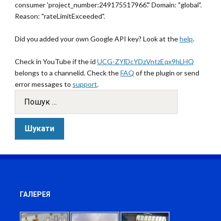
consumer 'project_number:249175517966'." Domain: "global".
Reason: "rateLimitExceeded".
Did you added your own Google API key? Look at the
help
.
Check in YouTube if the id
UCG-ZYlDcYDzVntzEqx9hLHQ
belongs to a channelid. Check the
FAQ
of the plugin or send
error messages to
support
.
ГАЛЕРЕЯ