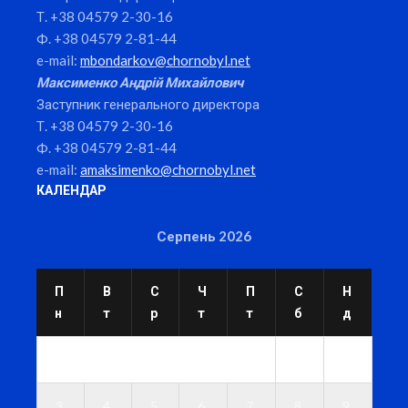
Т. +38 04579 2-30-16
Ф. +38 04579 2-81-44
e-mail:
mbondarkov@chornobyl.net
Максименко Андрій Михайлович
Заступник генерального директора
Т. +38 04579 2-30-16
Ф. +38 04579 2-81-44
e-mail:
amaksimenko@chornobyl.net
КАЛЕНДАР
Серпень 2026
П
В
С
Ч
П
С
Н
н
т
р
т
т
б
д
1
2
3
4
5
6
7
8
9