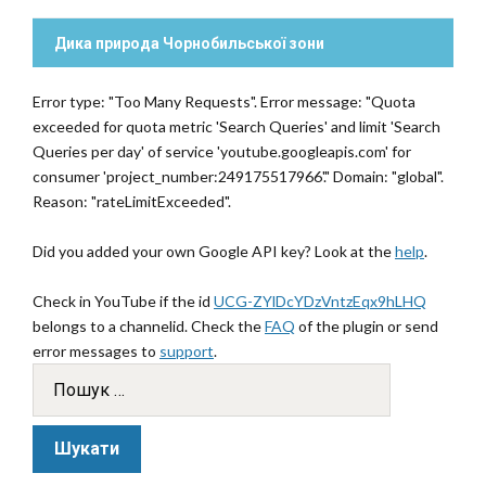
Дика природа Чорнобильської зони
Error type: "Too Many Requests". Error message: "Quota
exceeded for quota metric 'Search Queries' and limit 'Search
Queries per day' of service 'youtube.googleapis.com' for
consumer 'project_number:249175517966'." Domain: "global".
Reason: "rateLimitExceeded".
Did you added your own Google API key? Look at the
help
.
Check in YouTube if the id
UCG-ZYlDcYDzVntzEqx9hLHQ
belongs to a channelid. Check the
FAQ
of the plugin or send
error messages to
support
.