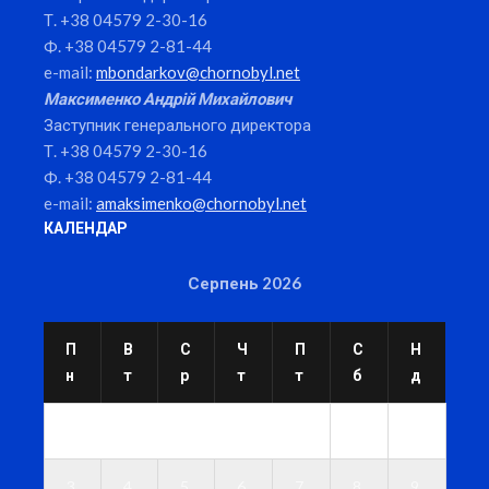
Т. +38 04579 2-30-16
Ф. +38 04579 2-81-44
e-mail:
mbondarkov@chornobyl.net
Максименко Андрій Михайлович
Заступник генерального директора
Т. +38 04579 2-30-16
Ф. +38 04579 2-81-44
e-mail:
amaksimenko@chornobyl.net
КАЛЕНДАР
Серпень 2026
П
В
С
Ч
П
С
Н
н
т
р
т
т
б
д
1
2
3
4
5
6
7
8
9