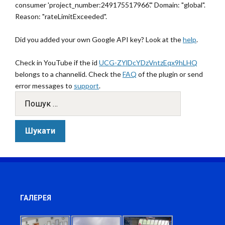
consumer 'project_number:249175517966'." Domain: "global".
Reason: "rateLimitExceeded".
Did you added your own Google API key? Look at the
help
.
Check in YouTube if the id
UCG-ZYlDcYDzVntzEqx9hLHQ
belongs to a channelid. Check the
FAQ
of the plugin or send
error messages to
support
.
ГАЛЕРЕЯ