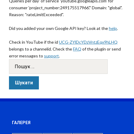
Queries per day' of service 'youtube.googleapis.com' for
consumer 'project_number:249175517966'." Domain: "global".
Reason: "rateLimitExceeded".
Did you added your own Google API key? Look at the
help
.
Check in YouTube if the id
UCG-ZYlDcYDzVntzEqx9hLHQ
belongs to a channelid. Check the
FAQ
of the plugin or send
error messages to
support
.
ГАЛЕРЕЯ