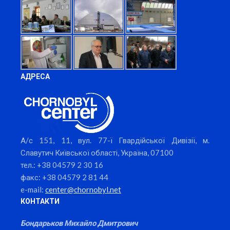
АДРЕСА
А/с 151, 11, вул. 77-ї Гвардійської Дивізії, м.
Славутич Київської області, Україна, 07100
тел.: +38 04579 2 30 16
факс: +38 04579 2 81 44
e-mail:
center@chornobyl.net
КОНТАКТИ
Бондарьков Михайло Дмитрович