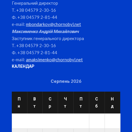
Генеральний директор
Т. +38 04579 2-30-16
Ф. +38 04579 2-81-44
e-mail:
mbondarkov@chornobyl.net
Максименко Андрій Михайлович
Заступник генерального директора
Т. +38 04579 2-30-16
Ф. +38 04579 2-81-44
e-mail:
amaksimenko@chornobyl.net
КАЛЕНДАР
Серпень 2026
П
В
С
Ч
П
С
Н
н
т
р
т
т
б
д
1
2