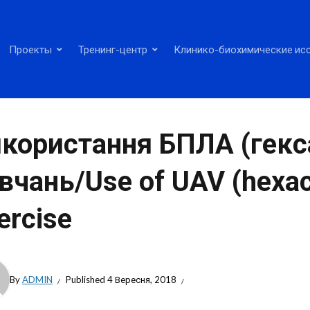
Проекты
Тренинг-центр
Клинико-биохимические ис
користання БПЛА (гекса
вчань/Use of UAV (hexac
ercise
By
ADMIN
Published
4 Вересня, 2018