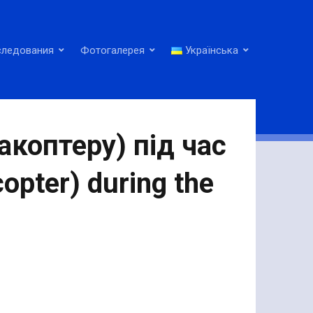
следования
Фотогалерея
Українська
коптеру) під час
opter) during the