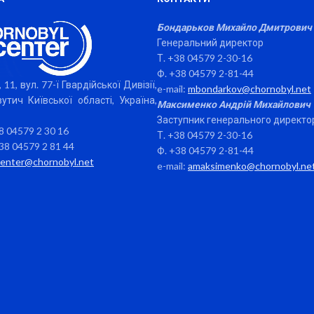
Бондарьков Михайло Дмитрович
Генеральний директор
Т. +38 04579 2-30-16
Ф. +38 04579 2-81-44
 11, вул. 77-ї Гвардійської Дивізії,
e-mail:
mbondarkov@chornobyl.net
утич Київської області, Україна,
Максименко Андрій Михайлович
Заступник генерального директо
38 04579 2 30 16
Т. +38 04579 2-30-16
38 04579 2 81 44
Ф. +38 04579 2-81-44
center@chornobyl.net
e-mail:
amaksimenko@chornobyl.ne