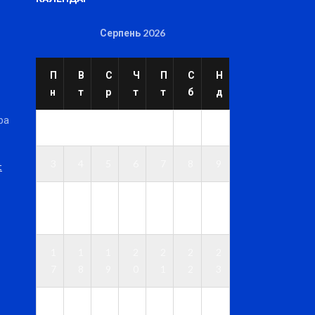
Серпень 2026
П
В
С
Ч
П
С
Н
н
т
р
т
т
б
д
ра
1
2
3
4
5
6
7
8
9
t
1
1
1
1
1
1
1
0
1
2
3
4
5
6
1
1
1
2
2
2
2
7
8
9
0
1
2
3
2
2
2
2
2
2
3