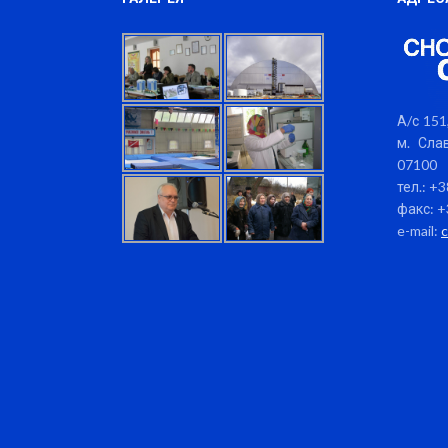
А/с 151,
м. Слав
07100
тел.: +
факс: +
e-mail: