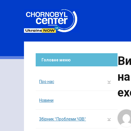
Ви
Головне меню
на
Про нас
ex
Новини
Збірник “Проблеми ЧЗВ”