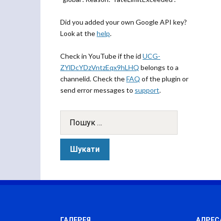
Did you added your own Google API key?
Look at the
help
.
Check in YouTube if the id
UCG-
ZYlDcYDzVntzEqx9hLHQ
belongs to a
channelid. Check the
FAQ
of the plugin or
send error messages to
support
.
ГАЛЕРЕЯ
АДРЕС