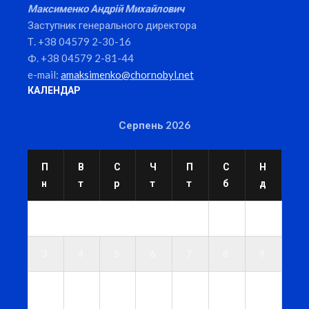
Максименко Андрій Михайлович
Заступник генерального директора
Т. +38 04579 2-30-16
Ф. +38 04579 2-81-44
e-mail:
amaksimenko@chornobyl.net
КАЛЕНДАР
Серпень 2026
П
В
С
Ч
П
С
Н
н
т
р
т
т
б
д
1
2
3
4
5
6
7
8
9
1
1
1
1
1
1
1
0
1
2
3
4
5
6