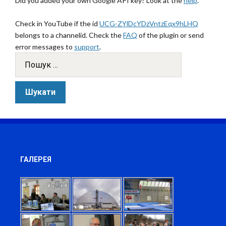
Did you added your own Google API key? Look at the
help
.
Check in YouTube if the id
UCG-ZYlDcYDzVntzEqx9hLHQ
belongs to a channelid. Check the
FAQ
of the plugin or send
error messages to
support
.
ГАЛЕРЕЯ