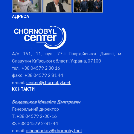
АДРЕСА
А/с 151, 11, вул. 77-ї Гвардійської Дивізії, м.
Славутич Київської області, Україна, 07100
тел.: +38 04579 2 30 16
факс: +38 04579 2 81 44
e-mail:
center@chornobyl.net
КОНТАКТИ
Бондарьков Михайло Дмитрович
Генеральний директор
Т. +38 04579 2-30-16
Ф. +38 04579 2-81-44
e-mail:
mbondarkov@chornobyl.net