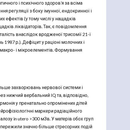
тичного і психічного здоров’я за всіма
я регуляції з боку імунної, ендокринної і
х ефектів (у тому числі у нащадків
щадків ліквідаторів. Так, є повідомлення
талість внаслідок вродженої трисомії 21-ї
ь 1987 р.). Дефіцит у раціоні молочних і
в, макро- і мікроелементів. Формування
більше захворювань нервової системи і
рез нижчий вербальний IQ та, відповідно,
армонія у пренатально опромінених дітей
йрофізіологічні маркери радіаційного
озу in utero >300 мЗв. У матерів обох груп
і пережили значно більше стресорних подій