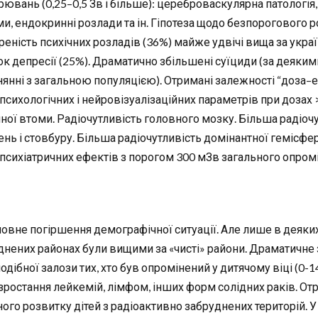
рювань (0,25–0,5 Зв і більше): цереброваскулярна патологія
ми, ендокринні розлади та ін. Гіпотеза щодо безпорогового р
еність психічних розладів (36%) майже удвічі вища за укра
к депресії (25%). Драматично збільшені суїциди (за деякими 
нянні з загальною популяцією). Отримані залежності “доза–е
психологічних і нейровізуалізаційних параметрів при дозах 
чної втоми. Радіочутливість головного мозку. Більша радіоч
ень і стовбуру. Більша радіочутливість домінантної гемісфе
психіатричних ефектів з порогом 300 мЗв загального опром
овне погіршення демографічної ситуації. Але лише в деяких
днених районах були вищими за «чисті» райони. Драматичне 
одібної залози тих, хто був опромінений у дитячому віці (0-
зростання лейкемій, лімфом, інших форм солідних раків. От
ного розвитку дітей з радіоактивно забруднених територій.