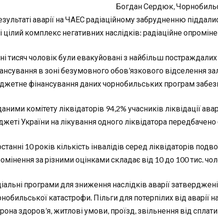
Богдан Сердюк, Чорнобиль
езультаті аварії на ЧАЕС радіаційному забрудненню піддалис
і цілий комплекс негативних наслідків: радіаційне опроміне
ні тисяч чоловік були евакуйовані з найбільш постраждалих
ансування в зоні безумовного обов’язкового відселення з
жетне фінансування даних чорнобильських програм забезпе
даними комітету ліквідаторів 94,2% учасників ліквідації ава
жеті України на лікування одного ліквідатора передбачено 
останні 10 років кількість інвалідів серед ліквідаторів подв
омінення за різними оцінками складає від 10 до 100 тис. чол
іальні програми для зниження наслідків аварії затверджені
нобильської катастрофи. Пільги для потерпілих від аварії 
рона здоров’я, житлові умови, проїзд, звільнення від сплати