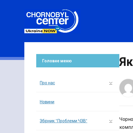
Як
Головне меню
Про нас
Новини
Чорноб
Збірник “Проблеми ЧЗВ”
компл