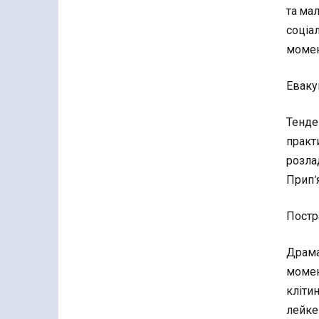
та ма
соціал
момен
Еваку
Тенде
практ
розла
Прип’
Постр
Драма
момен
кліти
лейке