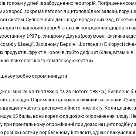
ів голови у дітей із забруднених територій. Погіршення сома
ми хвороб, зокрема патологія щитоподібдної залози, порушенн
вої систем. Суперечливі дані щодо вроджених вад, генетични
аторів) і спадкових хвороб, а також погіршення здоров’я на
зростання у 1987 р. синдрому Дауна (розумова і фізична відс
оми) у Швеції, Західному Берліні, Шотландії і Білорусі (січен
х продуктів, фруктів і овочів, тобто дефіцит білка, вітаміні
льно-психологічного комплексу «жертви».
ішньоутробно опромінені діти
джені між 26 квітня 1986 р. та 26 лютого 1987 р.) Виявлено 
чних розладів. Опромінені діти мали нижчий загальний IQ че
підвищену частоту дисгармонійного інтелекту. Коли ця дисг
ищує 25 балів, вона корелює з дозою опромінення плоду. Не
у при прентальному опроміненні при дозах на щитоподібну зал
ло розбіжностей у вербальному інтелекті, однак евакуйован