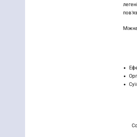
леген
пов’яз
Міжна
Ефе
Орг
Суї
Со