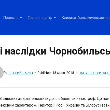
Проекты
Тренинг-центр
Клинико-биохимические ис
і наслідки Чорнобильськ
By
ЕВГЕНИЙ ЛАРИН
Published
18 Січня, 2018
ПОПУЛЯРНІ ПИТАНН
ильська аварія належить до глобальних катастроф. Це пов’яз
ексним характером. Території Росії, України та Білорусі заз