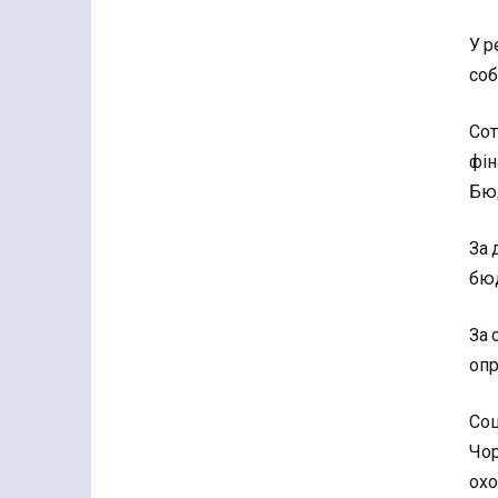
У р
соб
Сот
фін
Бюд
За 
бюд
За 
опр
Соц
Чор
охо