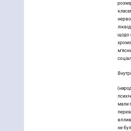
розмір
класа
нерво
ліквід
щодо 
хромос
м’ясни
соціа
Внутр
(наро
психі
мали 
перев
вплив
не бу