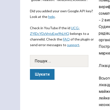
верифі
Did you added your own Google API key?
сомато
Look at the
help
.
– 2 ви
Судин
Check in YouTube if the id
UCG-
радіа
ZYlDcYDzVntzEqx9hLHQ
belongs to a
channelid. Check the
FAQ
of the plugin or
орган
send error messages to
support
.
Постра
марке
Лікві
Всьог
ліквід
майже
лейкем
неонко