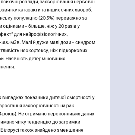
, психічні розлади, захворювання нервової
озвитку катаракти та інших очних хвороб.
їнську популяцію (20,5%) переважно за
оцінками – більше, ніж у 20 разів у
фект” для нейрофізіологічних,
>300 мЗв. Малі й дуже малі дози – синдром
утливість неокортексу, ніж підкоркових
ри. Наявність детермінованих
інення.
 випадках показники дитячої смертності у
зростання захворюваності на рак
14 років). Не отримано переконливих даних
римано чітку тенденцію до затримки
 У Білорусі також знайдено зменшення