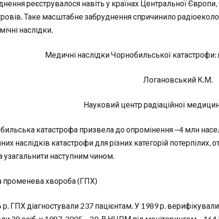
днення реєструвалося навіть у країнах Центральної Європи
тровів. Таке масштабне забруднення спричинило радіоекологі
мічні наслідки.
Медичні наслідки Чорнобильської катастрофи: 
Логановський К.М.
Науковий центр радіаційної медици
бильська катастрофа призвела до опромінення ~4 млн насел
их наслідків катастрофи для різних категорій потерпілих, о
 узагальнити наступним чином.
а променева хвороба (ГПХ)
 р. ГПХ діагностували 237 пацієнтам. У 1989 р. верифікували
и 28 осіб, у 1987-2005 – 29. В НЦРМ під моніторингом – 164 