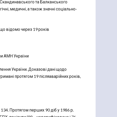
, Скандинавського та Балканського
чні, медичні, а також значні соціально-
що відомо через 19 років
ни АМН України
ення України. Доказові дані щодо
тримані протягом 19 післяаварійних років,
 134. Протягом перших 90 діб у 1986 р.
ГПХ-пацієнти (88 – неверифікована і 76 –