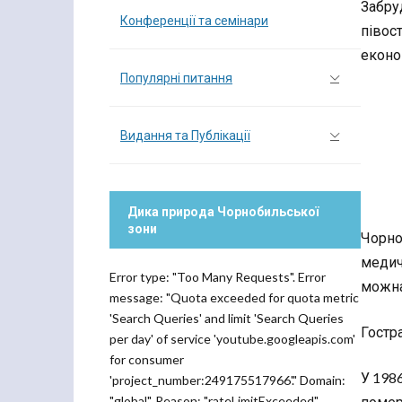
Забру
Конференції та семінари
півос
еконо
Популярні питання
Видання та Публікації
Дика природа Чорнобильської
зони
Чорно
медичн
Error type: "Too Many Requests". Error
можна
message: "Quota exceeded for quota metric
'Search Queries' and limit 'Search Queries
Гостр
per day' of service 'youtube.googleapis.com'
for consumer
У 1986
'project_number:249175517966'." Domain:
"global". Reason: "rateLimitExceeded".
померл