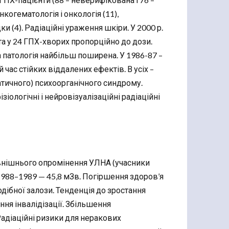
когематологія і онкологія (11),
ки (4). Радіаційні ураження шкіри. У 2000 р.
кта у 24 ГПХ-хворих пропорційно до дози.
 патологія найбільш поширена. У 1986-87 –
ас стійких віддалених ефектів. В усіх –
атичного) психоорганічного синдрому.
зіологічні і нейровізуалізаційні радіаційні
зовнішнього опромінення УЛНА (учасники
, 1988–1989 — 45,8 мЗв. Погіршення здоров’я
дібної залози. Тенденція до зростання
ння інвалідізації. Збільшення
 Радіаційні ризики для неракових