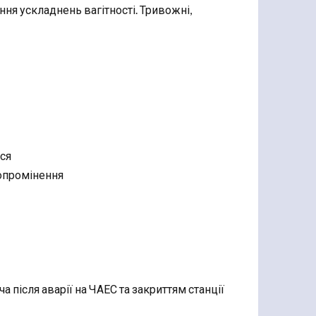
ня ускладнень вагітності. Тривожні,
ся
 опромінення
 після аварії на ЧАЕС та закриттям станції