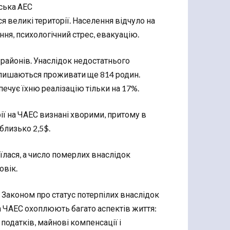
ська АЕС
я великі території. Населення відчуло на
ння, психологічний стрес, евакуацію.
 районів. Унаслідок недостатнього
алишаються проживати ще 814 родин.
чує їхню реалізацію тільки на 17%.
рії на ЧАЕС визнані хворими, притому в
близько 2,5$.
оїлася, а число померлих внаслідок
овік.
 Законом про статус потерпілих внаслідок
на ЧАЕС охоплюють багато аспектів життя:
 податків, майнові компенсації і