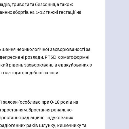
дів, тривоги та безсоння, а також
нних абортів на 1-12 тижні гестації на
льшення неонкологічної захворюваності за
и (депресивні розлади, PTSD, соматоформні
сокий рівень захворювань в евакуйованих з
тіла і щитоподібної залози.
 залози (особливо при 0-18 років на
м зростанням. Зростання ренально-
зростання радіаційно-індукованих
 радіогенних раків шлунку, кишечнику та