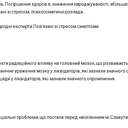
ів. Погіршення здоров’я, зниження народжуваності, збільшен
ані зі стресом, психосоматичні розлади.
родні експерти Пов’язані зі стресом симптоми
кти радіаційного впливу на головний мозок, що розвиваєть
анічне ураження мозку у ліквідаторів, які зазнали значного
циди у ліквідаторів, які зазнали значного опромінення.
ціальні проблеми, що постали перед населенням м. Славутича