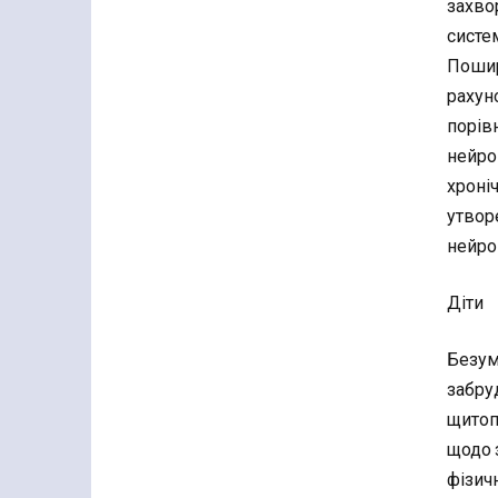
захво
систе
Пошир
рахуно
порів
нейро
хроні
утвор
нейро
Діти
Безум
забру
щитоп
щодо 
фізич