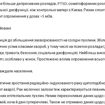
ли більше депресивних розладів, PTSD, соматоформних розла
ьної дисфункції, ніж контрольні матері з Києва. Ризик спонта
т опромінення у дозах >5 мЗв.
йовані
нція до збільшення захворюваності на солідні пухлини. Збі
ично усіма класами хвороб, у тому числі на психічні розлад
ди, тривога, безсоння, соціальна дисфункція). Найбільш ви
яті, особливо у жінок. Простежено вплив опромінення всього 
аждале населення.
тичне зростання радіаційно-індукованого раку щитоподібної
т аварії). Рак молочної залози теж характеризується певни
нних епітеліальних пухлин. Немає переконливих даних щодо 
мій, хоча й дані суперечливі. Також не отримано даних щодо