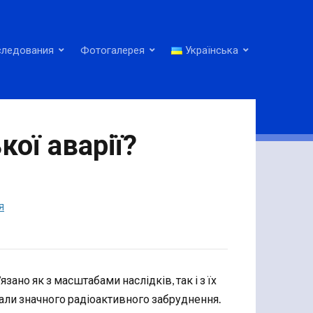
следования
Фотогалерея
Українська
ої аварії?
Я
ано як з масштабами наслідків, так і з їх
нали значного радіоактивного забруднення.