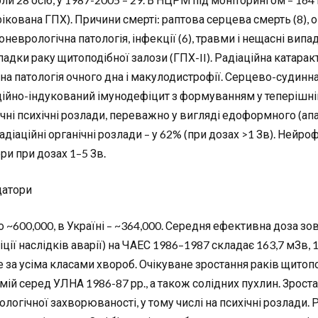
кована ГПХ). Причини смерті: раптова серцева смерть (8), он
неврологічна патологія, інфекції (6), травми і нещасні випад
падки раку щитоподібної залози (ГПХ-II). Радіаційна катара
на патологія очного дна і макулодистрофії. Серцево-судинна
ційно-індукований імунодефіцит з формуванням у теперішній ч
ічні психічні розлади, переважно у вигляді едоформного (ап
діаційні органічні розлади – у 62% (при дозах >1 Зв). Нейрофі
ри при дозах 1–5 Зв.
датори
о ~600,000, в Україні – ~364,000. Середня ефективна доза 
іції наслідків аварії) на ЧАЕС 1986–1987 складає 163,7 мЗв
 за усіма класами хвороб. Очікуване зростання раків щитопо
ій серед УЛНА 1986-87 рр., а також солідних пухлин. Зроста
логічної захворюваності, у тому числі на психічні розлади.