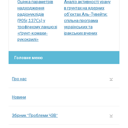
Оцінка параметрів
Аналіз активності урану
надходження
в грунтах на ядерних
радіонуклідів
об’єктах Аль-Тувейти:
(90Sr,137Cs) у
спільна програма
трофічному ланцюзі
українських та
«ґрунт-комахи-
іракських вчених
рукокрилі»
Головне меню
Про нас
Новини
Збірник “Проблеми ЧЗВ”