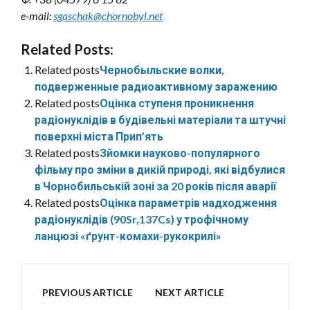
e-mail:
sgaschak@chornobyl.net
Related Posts:
Related posts
Чернобыльские волки,
подверженные радиоактивному заражению
Related posts
Оцінка ступеня проникнення
радіонуклідів в будівельні матеріали та штучні
поверхні міста Прип’ять
Related posts
Зйомки науково-популярного
фільму про зміни в дикій природі, які відбулися
в Чорнобильській зоні за 20 років після аварії
Related posts
Оцінка параметрів надходження
радіонуклідів (90Sr,137Cs) у трофічному
ланцюзі «ґрунт-комахи-рукокрилі»
PREVIOUS ARTICLE
NEXT ARTICLE