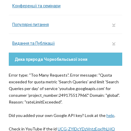
Конференції та семінари
Популярні питання
Видання та Публікації
Дика природа Чорнобильської зони
Error type: "Too Many Requests". Error message: "Quota
exceeded for quota metric 'Search Queries' and limit 'Search
Queries per day' of service 'youtube.googleapis.com' for
consumer 'project_number:249175517966'." Domain: "global".
Reason: "rateLimitExceeded".
Did you added your own Google API key? Look at the
help
.
Check in YouTube if the id
UCG-ZYlDcYDzVntzEqx9hLHQ