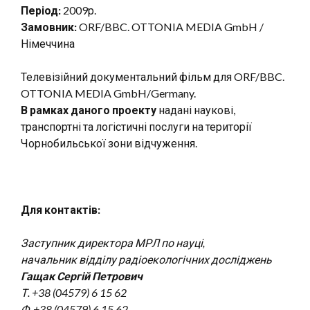
Період:
2009р.
Замовник:
ORF/BBC. OTTONIA MEDIA GmbH /
Німеччина
Телевізійний документальний фільм для ORF/BBC.
OTTONIA MEDIA GmbH/Germany.
В рамках даного проекту
надані наукові,
транспортні та логістичні послуги на території
Чорнобильської зони відчуження.
Для контактів:
Заступник директора МРЛ по науці,
начальник відділу радіоекологічних досліджень
Гащак Сергій Петрович
Т. +38 (04579) 6 15 62
Ф. +38 (04579) 6 15 62