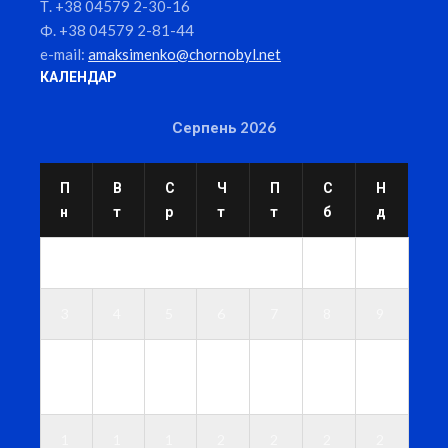
Т. +38 04579 2-30-16
Ф. +38 04579 2-81-44
e-mail:
amaksimenko@chornobyl.net
КАЛЕНДАР
Серпень 2026
П
В
С
Ч
П
С
Н
н
т
р
т
т
б
д
1
2
3
4
5
6
7
8
9
1
1
1
1
1
1
1
0
1
2
3
4
5
6
1
1
1
2
2
2
2