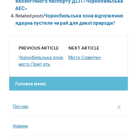
екологічного паспорту ДСП «Чорнобильська
АЕС»
Related posts
Чорнобильська зона відчуження:
ядерна пустеля чи рай для дикої природи?
PREVIOUS ARTICLE
NEXT ARTICLE
Чорнобильська зона,
Місто Славутич
місто Прип`ять
Головне меню
Про нас
Новини