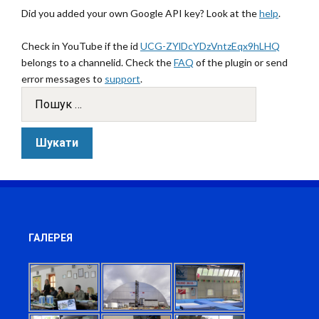
Did you added your own Google API key? Look at the
help
.
Check in YouTube if the id
UCG-ZYlDcYDzVntzEqx9hLHQ
belongs to a channelid. Check the
FAQ
of the plugin or send
error messages to
support
.
ГАЛЕРЕЯ