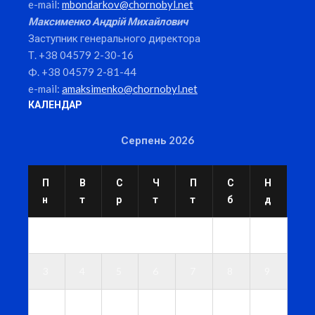
e-mail:
mbondarkov@chornobyl.net
Максименко Андрій Михайлович
Заступник генерального директора
Т. +38 04579 2-30-16
Ф. +38 04579 2-81-44
e-mail:
amaksimenko@chornobyl.net
КАЛЕНДАР
Серпень 2026
П
В
С
Ч
П
С
Н
н
т
р
т
т
б
д
1
2
3
4
5
6
7
8
9
1
1
1
1
1
1
1