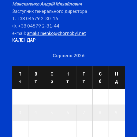
Максименко Андрій Михайлович
Заступник генерального директора
Т. +38 04579 2-30-16
Ф. +38 04579 2-81-44
e-mail:
amaksimenko@chornobyl.net
КАЛЕНДАР
Серпень 2026
П
В
С
Ч
П
С
Н
н
т
р
т
т
б
д
1
2
3
4
5
6
7
8
9
1
1
1
1
1
1
1
0
1
2
3
4
5
6