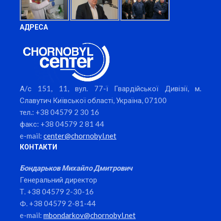
АДРЕСА
А/с 151, 11, вул. 77-ї Гвардійської Дивізії, м.
Славутич Київської області, Україна, 07100
тел.: +38 04579 2 30 16
факс: +38 04579 2 81 44
e-mail:
center@chornobyl.net
КОНТАКТИ
Бондарьков Михайло Дмитрович
Генеральний директор
Т. +38 04579 2-30-16
Ф. +38 04579 2-81-44
e-mail:
mbondarkov@chornobyl.net