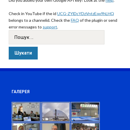
Did you added your own Google API key? Look at the
help
.
Check in YouTube if the id
UCG-ZYlDcYDzVntzEqx9hLHQ
belongs to a channelid. Check the
FAQ
of the plugin or send
error messages to
support
.
ГАЛЕРЕЯ