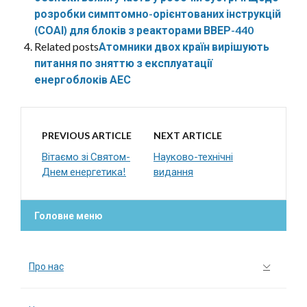
розробки симптомно-орієнтованих інструкцій
(СОАІ) для блоків з реакторами ВВЕР-440
Related posts
Атомники двох країн вирішують
питання по зняттю з експлуатації
енергоблоків АЕС
PREVIOUS ARTICLE
NEXT ARTICLE
Вітаємо зі Святом-
Науково-технічні
Днем енергетика!
видання
Головне меню
Про нас