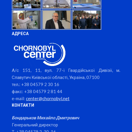
АДРЕСА
А/с 151, 11, вул. 77-ї Гвардійської Дивізії, м.
Славутич Київської області, Україна, 07100
тел.: +38 04579 2 30 16
факс: +38 04579 2 81 44
e-mail:
center@chornobyl.net
КОНТАКТИ
Бондарьков Михайло Дмитрович
Генеральний директор
Т. +38 04579 2-30-16