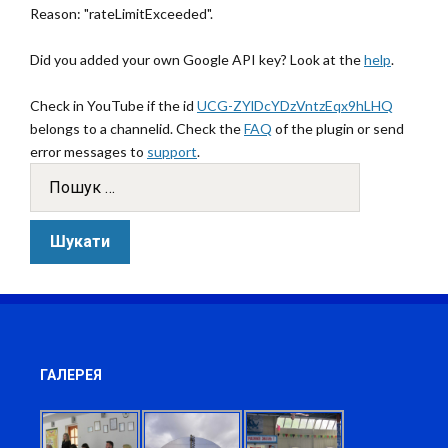
Reason: "rateLimitExceeded".
Did you added your own Google API key? Look at the
help
.
Check in YouTube if the id
UCG-ZYlDcYDzVntzEqx9hLHQ
belongs to a channelid. Check the
FAQ
of the plugin or send
error messages to
support
.
ГАЛЕРЕЯ