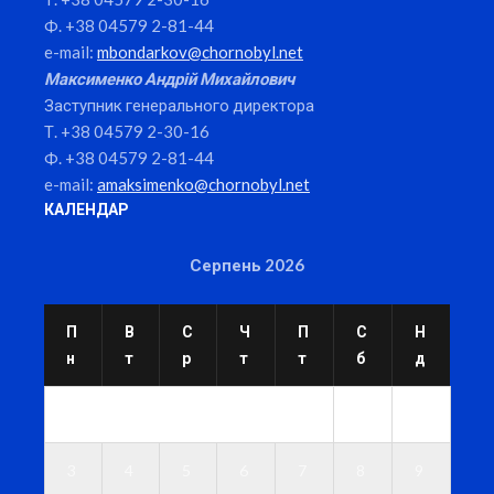
Ф. +38 04579 2-81-44
e-mail:
mbondarkov@chornobyl.net
Максименко Андрій Михайлович
Заступник генерального директора
Т. +38 04579 2-30-16
Ф. +38 04579 2-81-44
e-mail:
amaksimenko@chornobyl.net
КАЛЕНДАР
Серпень 2026
П
В
С
Ч
П
С
Н
н
т
р
т
т
б
д
1
2
3
4
5
6
7
8
9