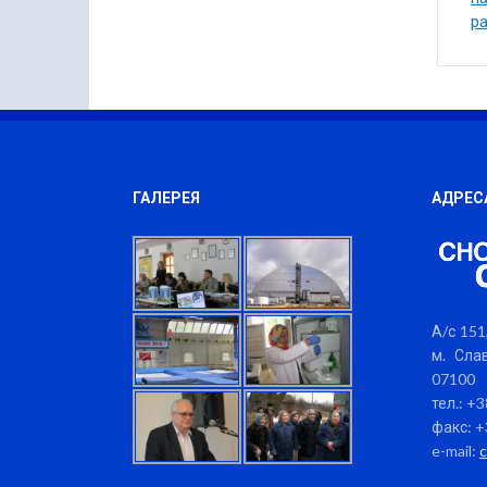
ра
ГАЛЕРЕЯ
АДРЕС
А/с 151,
м. Слав
07100
тел.: +
факс: +
e-mail: