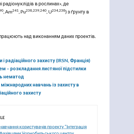
 радіонуклідів в рослинах», де
90
241
238,239,240
234,238
, Am
, Pu
, U
) з ґрунту в
 працюють над виконанням даних проектів.
і радіаційного захисту (IRSN, Франція)
ем – розкладання листяної підстилки
ть нематод
міжнародних навчань із захисту в
іаційного захисту
LE
авчання користувачів проекту “Інтеграція
 фахівцями Чорнобильського центру