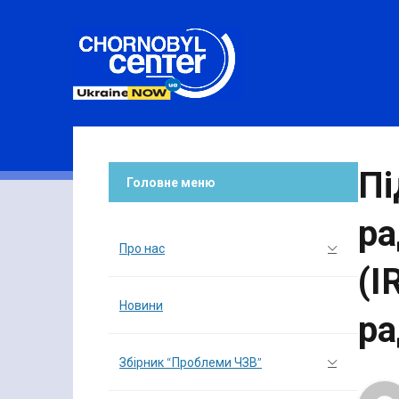
Пі
Головне меню
ра
Про нас
(I
Новини
ра
Збірник “Проблеми ЧЗВ”