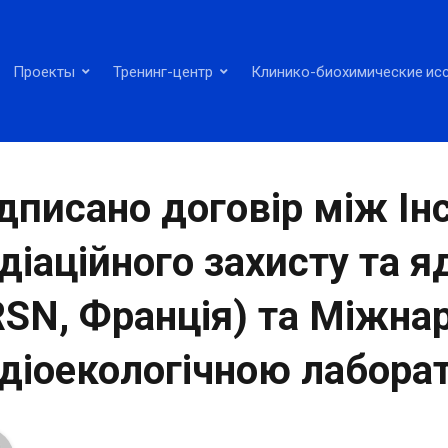
Проекты
Тренинг-центр
Клинико-биохимические ис
дписано договір між Ін
діаційного захисту та я
RSN, Франція) та Міжн
діоекологічною лабора