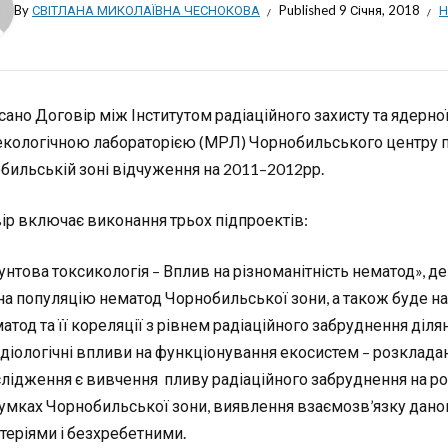
By
СВІТЛАНА МИКОЛАЇВНА ЧЕСНОКОВА
Published
9 Січня, 2018
Н
сано Договір між Інститутом радіаційного захисту та ядерно
екологічною лабораторією (МРЛ) Чорнобильського центру п
бильській зоні відчуження на 2011–2012рр.
ір включає виконання трьох підпроектів:
унтова токсикологія – Вплив на різноманітність нематод», д
 на популяцію нематод Чорнобильської зони, а також буде на
атод та її кореляції з рівнем радіаційного забруднення діля
діологічні впливи на функціонування екосистем – розклада
лідження є вивчення пливу радіаційного забруднення на розк
умках Чорнобильської зони, виявлення взаємозв’язку даного
теріями і безхребетними.