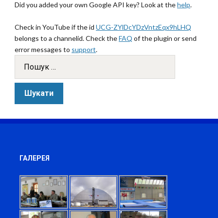
Did you added your own Google API key? Look at the
help
.
Check in YouTube if the id
UCG-ZYlDcYDzVntzEqx9hLHQ
belongs to a channelid. Check the
FAQ
of the plugin or send
error messages to
support
.
ГАЛЕРЕЯ