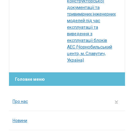
конструкторської
документації та
тривимірних інженерних
моделей під час
експлуатації та
виведення з
експлуатації блоків
АЕС (Чорнобильський
центр, м. Славутич,
Україна)
Головне меню
Про нас
Новини