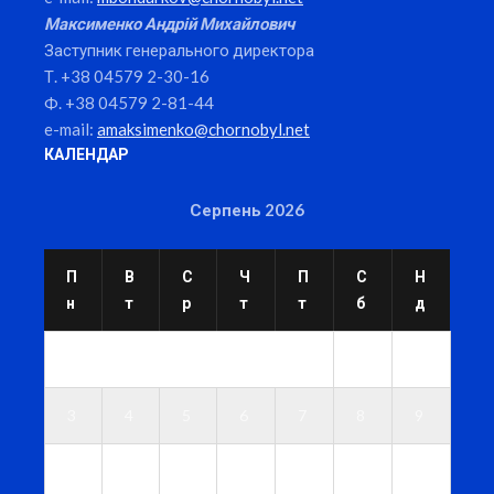
Максименко Андрій Михайлович
Заступник генерального директора
Т. +38 04579 2-30-16
Ф. +38 04579 2-81-44
e-mail:
amaksimenko@chornobyl.net
КАЛЕНДАР
Серпень 2026
П
В
С
Ч
П
С
Н
н
т
р
т
т
б
д
1
2
3
4
5
6
7
8
9
1
1
1
1
1
1
1