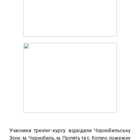
Учасники тренiнг-курсу відвідали Чорнобильську
Зону: м. Чорнобиль, м. Пріпять та с. Копачі, пожежну