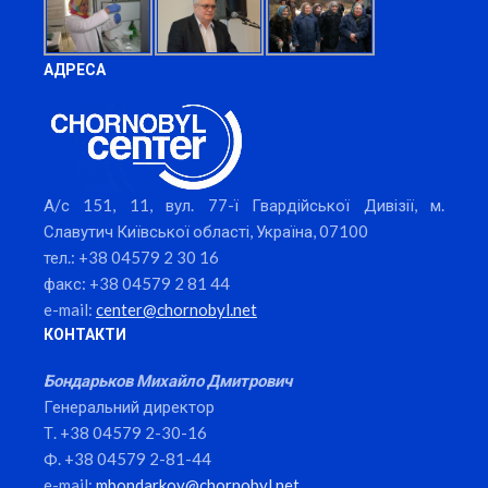
АДРЕСА
А/с 151, 11, вул. 77-ї Гвардійської Дивізії, м.
Славутич Київської області, Україна, 07100
тел.: +38 04579 2 30 16
факс: +38 04579 2 81 44
e-mail:
center@chornobyl.net
КОНТАКТИ
Бондарьков Михайло Дмитрович
Генеральний директор
Т. +38 04579 2-30-16
Ф. +38 04579 2-81-44
e-mail:
mbondarkov@chornobyl.net