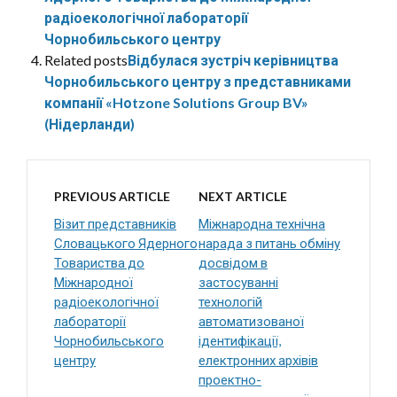
радіоекологічної лабораторії
Чорнобильського центру
Related posts
Відбулася зустріч керівництва
Чорнобильського центру з представниками
компанії «Hоtzone Solutions Group BV»
(Нідерланди)
PREVIOUS ARTICLE
NEXT ARTICLE
Візит представників
Міжнародна технічна
Словацького Ядерного
нарада з питань обміну
Товариства до
досвідом в
Міжнародної
застосуванні
радіоекологічної
технологій
лабораторії
автоматизованої
Чорнобильського
ідентифікації,
центру
електронних архівів
проектно-