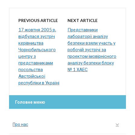
PREVIOUS ARTICLE
NEXT ARTICLE
17 жовтня 2005 р.
Представники
відбулася зустріч
лабораторії аналізу
керівництва
безпеки взяли участь у
Чорнобильського
робочій зустрічі за
центру з
проектом імовірнісного
представниками
аналізу безпеки блоку
посольства
№ 1 ХАЕС
Австрійської
республіки в Україні
Головне меню
Про нас