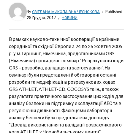
By
СВІТЛАНА МИКОЛАЇВНА ЧЕСНОКОВА
Published
28 Грудня, 2017
НОВИНИ
В рамках науково-технічної кооперації з країнами
середньої та східної Європи з 24 по 26 жовтня 2005
р. у м. Гаршинг, Німеччина, представниками GRS
(Німеччина) проведено семінар “Розрахункові коди
GRS – розробка, валідація та застосування”. На
семінарі були представлені й обговорені останні
розробки та модифікації в розрахункових кодах
GRS ATHLET, ATHLET-CD, COCOSYS та ін., а також
результати практичного застосування цих кодів для
аналізу безпеки на підтримку експлуатації АЕС та в
регулюючій діяльності. Фахівцями лабораторії
аналізу безпеки була представлена доповідь
“Досвід використання та валідації розрахункового
коду ATHLET у Чорнобильському центрі”.