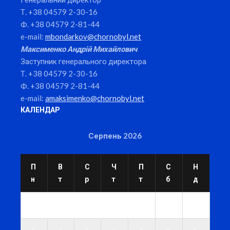
Т. +38 04579 2-30-16
Ф. +38 04579 2-81-44
e-mail:
mbondarkov@chornobyl.net
Максименко Андрій Михайлович
Заступник генерального директора
Т. +38 04579 2-30-16
Ф. +38 04579 2-81-44
e-mail:
amaksimenko@chornobyl.net
КАЛЕНДАР
Серпень 2026
П
В
С
Ч
П
С
Н
н
т
р
т
т
б
д
1
2