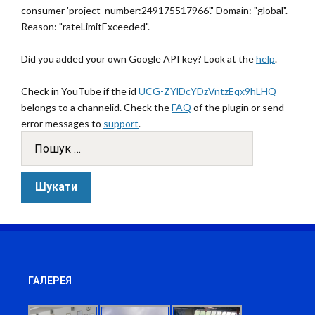
consumer 'project_number:249175517966'." Domain: "global".
Reason: "rateLimitExceeded".
Did you added your own Google API key? Look at the
help
.
Check in YouTube if the id
UCG-ZYlDcYDzVntzEqx9hLHQ
belongs to a channelid. Check the
FAQ
of the plugin or send
error messages to
support
.
ГАЛЕРЕЯ