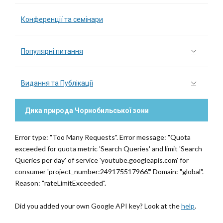
Конференції та семінари
Популярні питання
Видання та Публікації
Дика природа Чорнобильської зони
Error type: "Too Many Requests". Error message: "Quota
exceeded for quota metric 'Search Queries' and limit 'Search
Queries per day' of service 'youtube.googleapis.com' for
consumer 'project_number:249175517966'." Domain: "global".
Reason: "rateLimitExceeded".
Did you added your own Google API key? Look at the
help
.