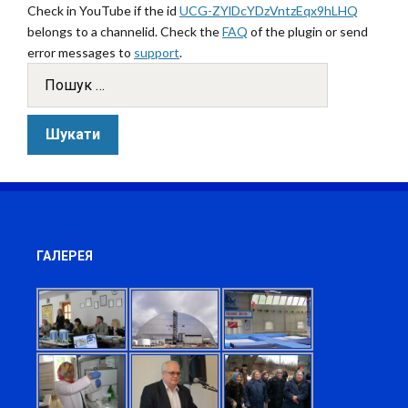
Check in YouTube if the id
UCG-ZYlDcYDzVntzEqx9hLHQ
belongs to a channelid. Check the
FAQ
of the plugin or send
error messages to
support
.
ГАЛЕРЕЯ