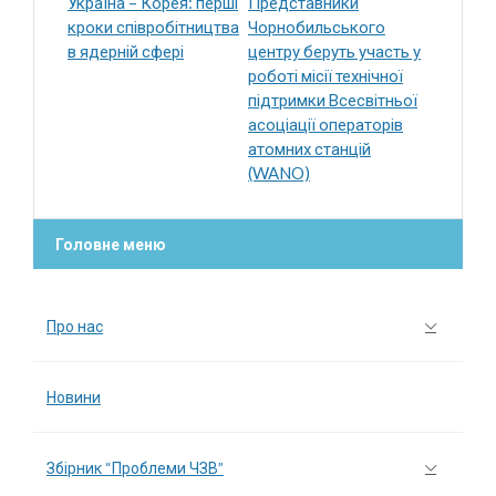
Україна – Корея: перші
Представники
кроки співробітництва
Чорнобильського
в ядерній сфері
центру беруть участь у
роботі місії технічної
підтримки Всесвітньої
асоціації операторів
атомних станцій
(WANO)
Головне меню
Про нас
Новини
Збірник “Проблеми ЧЗВ”