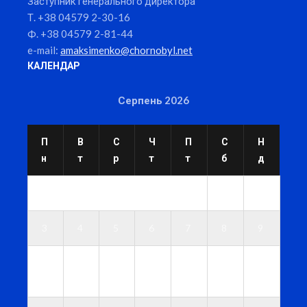
Заступник генерального директора
Т. +38 04579 2-30-16
Ф. +38 04579 2-81-44
e-mail:
amaksimenko@chornobyl.net
КАЛЕНДАР
Серпень 2026
П
В
С
Ч
П
С
Н
н
т
р
т
т
б
д
1
2
3
4
5
6
7
8
9
1
1
1
1
1
1
1
0
1
2
3
4
5
6