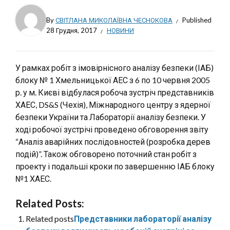
By
СВІТЛАНА МИКОЛАЇВНА ЧЕСНОКОВА
Published
28 Грудня, 2017
НОВИНИ
У рамках робіт з імовірнісного аналізу безпеки (ІАБ)
блоку № 1 Хмельницької АЕС з 6 по 10 червня 2005
р. у м. Києві відбулася робоча зустріч представників
ХАЕС, DS&S (Чехія), Міжнародного центру з ядерної
безпеки України та Лабораторії аналізу безпеки. У
ході робочої зустрічі проведено обговорення звіту
“Аналіз аварійних послідовностей (розробка дерев
подій)”. Також обговорено поточний стан робіт з
проекту і подальші кроки по завершенню ІАБ блоку
№1 ХАЕС.
Related Posts:
Related posts
Представники лабораторії аналізу