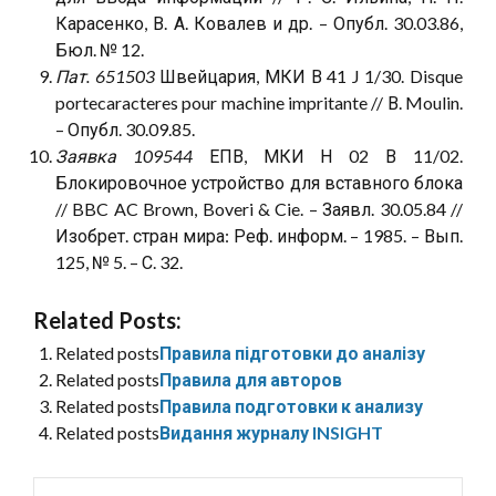
Карасенко, В. А. Ковалев и др. – Опубл. 30.03.86,
Бюл. № 12.
Пат. 651503
Швейцария, МКИ В 41 J 1/30. Disque
portecaracteres pour machine impritante // В. Moulin.
– Опубл. 30.09.85.
Заявка 109544
ЕПВ, МКИ Н 02 В 11/02.
Блокировочное устройство для вставного блока
// BBC AC Brown, Boveri & Cie. – Заявл. 30.05.84 //
Изобрет. стран мира: Реф. информ. – 1985. – Вып.
125, № 5. – С. 32.
Related Posts:
Related posts
Правила підготовки до аналізу
Related posts
Правила для авторов
Related posts
Правила подготовки к анализу
Related posts
Видання журналу INSIGHT