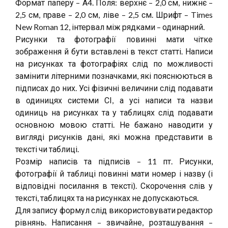
Формат паперу – А4. Поля: верхнє – 2,0 см, нижнє –
2,5 см, праве – 2,0 см, ліве – 2,5 см. Шрифт – Times
New Roman 12, інтервал між рядками – одинарний.
Рисунки та фотографії повинні мати чітке
зображення й бути вставлені в текст статті. Написи
на рисунках та фотографіях слід по можливості
замінити літерними позначками, які пояснюються в
підписах до них. Усі фізичні величини слід подавати
в одиницях системи СІ, а усі написи та назви
одиниць на рисунках та у таблицях слід подавати
основною мовою статті. Не бажано наводити у
вигляді рисунків дані, які можна представити в
тексті чи таблиці.
Розмір написів та підписів – 11 пт. Рисунки,
фотографії й таблиці повинні мати номер і назву (і
відповідні посилання в тексті). Скорочення слів у
тексті, таблицях та на рисунках не допускаються.
Для запису формул слід використовувати редактор
рівнянь. Написання – звичайне, розташування –