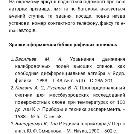
На окремому аркуші подаються відомості про всіх
авторів: прізвище, ім’я та по батькові, вказується
вчений ступінь та звання, посада, повна назва
установи, номер контактного телефону, факсу та e-
mail авторів.
Зразки оформлення бібліографічних посилань
Васильев М. А.
Уравнения движения
калибровочных полей высших спинов как
свободная дифференциальная алгебра // Ядер.
физика. – 1988. – Т. 48, вып. 5 (II). – С. 286-301.
Камзин А. С., Русаков В. Л.
Пропорциональный
счетчик для мессбауэровских исследований
поверхностных слоев при температурах от 100
до 700 К // Приборы и техника эксперимента. –
1988. – № 5. – С. 56-58.
Вильдермут К., Тан Я.
Единая теория ядра // Пер. с
англ. Ю. Ф. Смирнова. – М.: Наука, 1980. – 602 с.