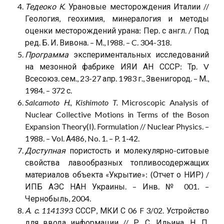
Тедеоко К.
Урановые месторождения Италии //
Геология, геохимия, минералогия и методы
оценки месторождений урана: Пер. с англ. / Под
ред. Б. И. Вивона. – М., I988. – C. 304-318.
Программа
экспериментальных исследований
на мезонной фабрике ИЯИ АН СССР: Тр. V
Всесоюз. сем., 23-27 апр. 1983 г., Звенигород. – М.,
1984. – 372 с.
Salcamoto Н., Kishimoto T.
Microscopic Analysis of
Nuclear Collective Motions in Terms of the Boson
Expansion Theory(I). Formulation // Nuclear Physics. –
1988. – Vol. А486, No. 1. – P. 1-42.
Доступная
пористость и молекулярно-ситовые
свойства лавообразных топливосодержащих
материалов объекта «Укрытие»: (Отчет о НИР) /
ИПБ АЭС НАН Украины. – Инв. № 001. –
Чернобыль, 2004.
А. с. 1141393
СССР, МКИ С 06 F 3/02. Устройство
для ввода информации // Р. С. Ильина, Н. П.