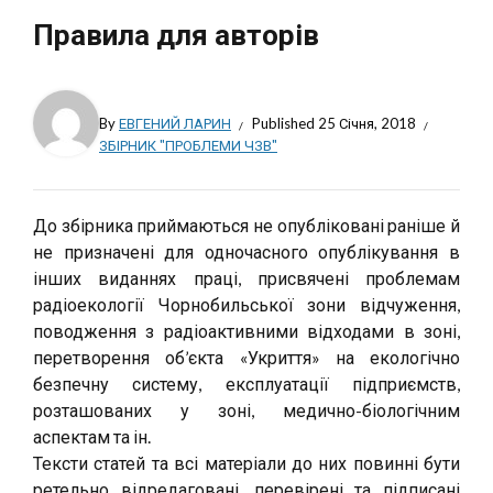
Правила для авторів
By
ЕВГЕНИЙ ЛАРИН
Published
25 Січня, 2018
ЗБІРНИК "ПРОБЛЕМИ ЧЗВ"
До збірника приймаються не опубліковані раніше й
не призначені для одночасного опублікування в
інших виданнях праці, присвячені проблемам
радіоекології Чорнобильської зони відчуження,
поводження з радіоактивними відходами в зоні,
перетворення об’єкта «Укриття» на екологічно
безпечну систему, експлуатації підприємств,
розташованих у зоні, медично-біологічним
аспектам та ін.
Тексти статей та всі матеріали до них повинні бути
ретельно відредаговані, перевірені та підписані