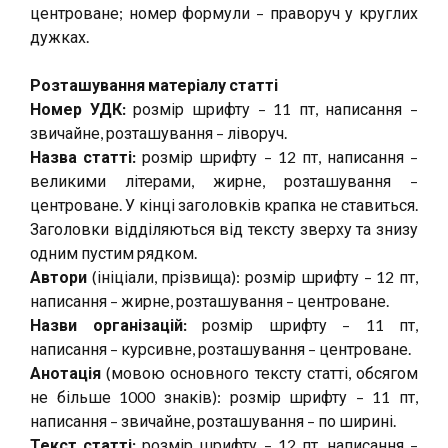
центроване; номер формули – праворуч у круглих
дужках.
Розташування матеріалу статті
Номер УДК:
розмір шрифту – 11 пт, написання –
звичайне, розташування – ліворуч.
Назва статті:
розмір шрифту – 12 пт, написання –
великими літерами, жирне, розташування –
центроване. У кінці заголовків крапка не ставиться.
Заголовки відділяються від тексту зверху та знизу
одним пустим рядком.
Автори
(ініціали, прізвища): розмір шрифту – 12 пт,
написання – жирне, розташування – центроване.
Назви організацій:
розмір шрифту – 11 пт,
написання – курсивне, розташування – центроване.
Анотація
(мовою основного тексту статті, обсягом
не більше 1000 знаків): розмір шрифту – 11 пт,
написання – звичайне, розташування – по ширині.
Текст статті:
розмір шрифту – 12 пт, написання –