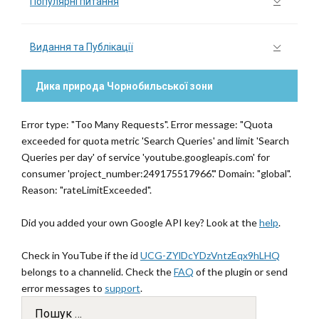
Популярні питання
Видання та Публікації
Дика природа Чорнобильської зони
Error type: "Too Many Requests". Error message: "Quota
exceeded for quota metric 'Search Queries' and limit 'Search
Queries per day' of service 'youtube.googleapis.com' for
consumer 'project_number:249175517966'." Domain: "global".
Reason: "rateLimitExceeded".
Did you added your own Google API key? Look at the
help
.
Check in YouTube if the id
UCG-ZYlDcYDzVntzEqx9hLHQ
belongs to a channelid. Check the
FAQ
of the plugin or send
error messages to
support
.