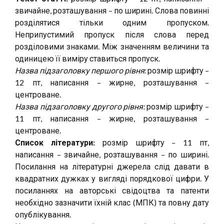
звичайне, розташування – по ширині. Слова повинні
розділятися тільки одним пропуском.
Неприпустимий пропуск після слова перед
розділовими знаками. Між значенням величини та
одиницею її виміру ставиться пропуск.
Назва підзаголовку першого рівня:
розмір шрифту –
12 пт, написання – жирне, розташування –
центроване.
Назва підзаголовку другого рівня:
розмір шрифту –
11 пт, написання – жирне, розташування –
центроване.
Список літератури:
розмір шрифту – 11 пт,
написання – звичайне, розташування – по ширині.
Посилання на літературні джерела слід давати в
квадратних дужках у вигляді порядкової цифри. У
посиланнях на авторські свідоцтва та патенти
необхідно зазначити їхній клас (МПК) та повну дату
опублікування.