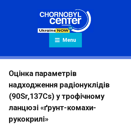
Menu
Оцінка параметрів
надходження радіонуклідів
(90Sr,137Cs) у трофічному
ланцюзі «ґрунт-комахи-
рукокрилі»