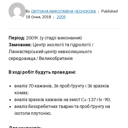
By
СВІТЛАНА МИКОЛАЇВНА ЧЕСНОКОВА
Published
18 Січня, 2018
2009
Період:
2009г. (у стадії виконання)
Замовник:
Центр экології та гідрології /
Ланкастерський центр навколишнього
середовища / Великобританія
В ході робіт будуть проведені:
аналіз 70 кажанів, 36 проб ґрунту і 36 зразків
комах;
аналіз зразків кажанів на зміст Cs-137 і Sr-90;
аналіз безхребетних тварин та проб ґрунту на
ізотопи плутонію.
Для контактів: