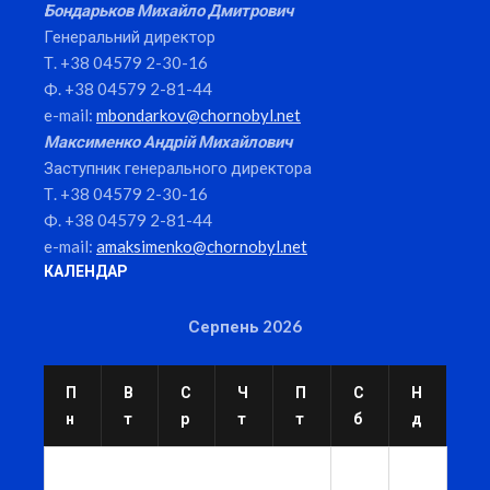
Бондарьков Михайло Дмитрович
Генеральний директор
Т. +38 04579 2-30-16
Ф. +38 04579 2-81-44
e-mail:
mbondarkov@chornobyl.net
Максименко Андрій Михайлович
Заступник генерального директора
Т. +38 04579 2-30-16
Ф. +38 04579 2-81-44
e-mail:
amaksimenko@chornobyl.net
КАЛЕНДАР
Серпень 2026
П
В
С
Ч
П
С
Н
н
т
р
т
т
б
д
1
2