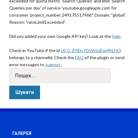
exceeded for quota metric 'Search Queries' and limit 'Search
Queries per day' of service 'youtube.googleapis.com' for
consumer 'project_number:249175517966'." Domain: "global".
Reason: "rateLimitExceeded".
Did you added your own Google API key? Look at the
help
.
Check in YouTube if the id
UCG-ZYlDcYDzVntzEqx9hLHQ
belongs to a channelid. Check the
FAQ
of the plugin or send
error messages to
support
.
ГАЛЕРЕЯ