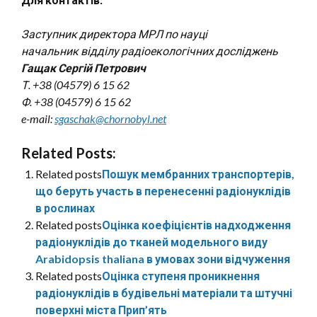
Заступник директора МРЛ по науці
начальник відділу радіоекологічних досліджень
Гащак Сергій Петрович
Т. +38 (04579) 6 15 62
Ф. +38 (04579) 6 15 62
e-mail:
sgaschak@chornobyl.net
Related Posts:
Related posts
Пошук мембранних транспортерів,
що беруть участь в перенесенні радіонуклідів
в рослинах
Related posts
Оцінка коефіцієнтів надходження
радіонуклідів до тканей модельного виду
Arabidopsis thaliana в умовах зони відчуження
Related posts
Оцінка ступеня проникнення
радіонуклідів в будівельні матеріали та штучні
поверхні міста Прип’ять