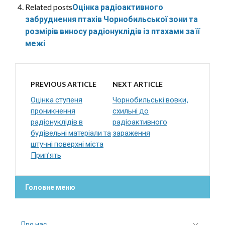
Related posts
Оцінка радіоактивного
забруднення птахів Чорнобильської зони та
розмірів виносу радіонуклідів із птахами за її
межі
PREVIOUS ARTICLE
NEXT ARTICLE
Оцінка ступеня
Чорнобильські вовки,
проникнення
схильні до
радіонуклідів в
радіоактивного
будівельні матеріали та
зараження
штучні поверхні міста
Прип’ять
Головне меню
Про нас