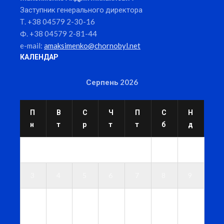
Заступник генерального директора
Т. +38 04579 2-30-16
Ф. +38 04579 2-81-44
e-mail:
amaksimenko@chornobyl.net
КАЛЕНДАР
Серпень 2026
П
В
С
Ч
П
С
Н
н
т
р
т
т
б
д
1
2
3
4
5
6
7
8
9
1
1
1
1
1
1
1
0
1
2
3
4
5
6