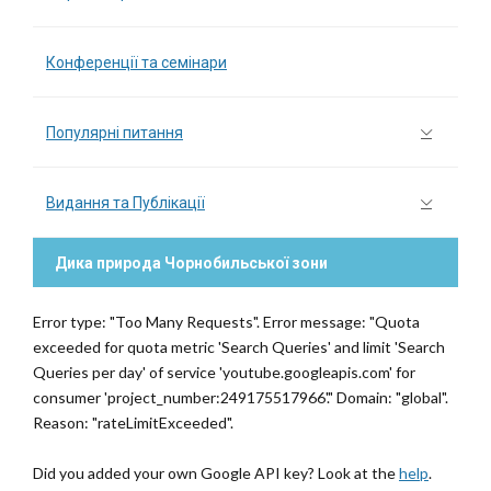
Конференції та семінари
Популярні питання
Видання та Публікації
Дика природа Чорнобильської зони
Error type: "Too Many Requests". Error message: "Quota
exceeded for quota metric 'Search Queries' and limit 'Search
Queries per day' of service 'youtube.googleapis.com' for
consumer 'project_number:249175517966'." Domain: "global".
Reason: "rateLimitExceeded".
Did you added your own Google API key? Look at the
help
.