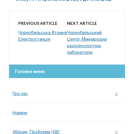
PREVIOUS ARTICLE
NEXT ARTICLE
Чорнобильська Атомна
Чорнобильський
Електростанція
Центр, Міжнародна
радіоекологічна
лабораторія
Головне меню
Про нас
Новини
Збірник “Проблеми ЧЗВ”