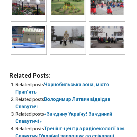
Related Posts:
Related posts
Чорнобильська зона, місто
Прип`ять
Related posts
Володимир Литвин відвідав
Славутич
Related posts
«За єдину Україну! За єдиний
Славутич!»
Related posts
Тренінг-центр з радіоекології в м.
Славутич (Україна) запрошує до співпраці