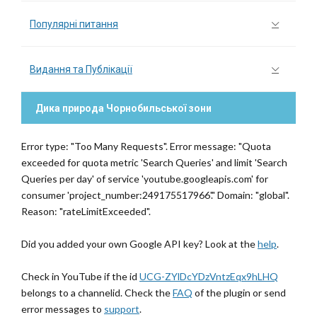
Популярні питання
Видання та Публікації
Дика природа Чорнобильської зони
Error type: "Too Many Requests". Error message: "Quota
exceeded for quota metric 'Search Queries' and limit 'Search
Queries per day' of service 'youtube.googleapis.com' for
consumer 'project_number:249175517966'." Domain: "global".
Reason: "rateLimitExceeded".
Did you added your own Google API key? Look at the
help
.
Check in YouTube if the id
UCG-ZYlDcYDzVntzEqx9hLHQ
belongs to a channelid. Check the
FAQ
of the plugin or send
error messages to
support
.