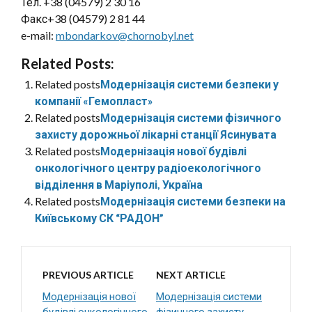
Тел. +38 (04579) 2 30 16
Факс+38 (04579) 2 81 44
e-mail:
mbondarkov@chornobyl.net
Related Posts:
Related posts
Модернізація системи безпеки у
компанії «Гемопласт»
Related posts
Модернізація системи фізичного
захисту дорожньої лікарні станції Ясинувата
Related posts
Модернізація нової будівлі
онкологічного центру радіоекологічного
відділення в Маріуполі, Україна
Related posts
Модернізація системи безпеки на
Київському СК “РАДОН”
PREVIOUS ARTICLE
NEXT ARTICLE
Модернізація нової
Модернізація системи
будівлі онкологічного
фізичного захисту