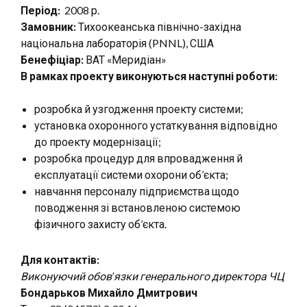
Період:
2008 р.
Замовник:
Тихоокеанська північно-західна
національна лабораторія (PNNL), США
Бенефіціар:
ВАТ «Меридіан»
В рамках проекту виконуються наступні роботи:
розробка й узгодження проекту системи;
установка охоронного устаткування відповідно
до проекту модернізації;
розробка процедур для впровадження й
експлуатації системи охорони об’єкта;
навчання персоналу підприємства щодо
поводження зі встановленою системою
фізичного захисту об’єкта.
Для контактів:
Виконуючий обов’язки генерального директора ЧЦ
Бондарьков Михайло Дмитрович