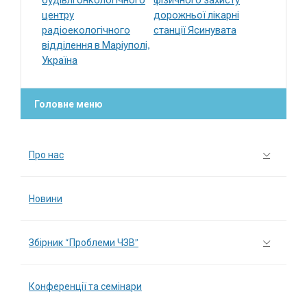
центру
дорожньої лікарні
радіоекологічного
станції Ясинувата
відділення в Маріуполі,
Україна
Головне меню
Про нас
Новини
Збірник “Проблеми ЧЗВ”
Конференції та семінари