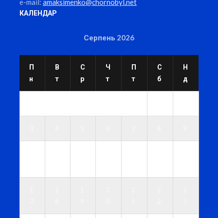
e-mail:
amaksimenko@chornobyl.net
КАЛЕНДАР
Серпень 2026
П
В
С
Ч
П
С
Н
н
т
р
т
т
б
д
1
2
3
4
5
6
7
8
9
1
1
1
1
1
1
1
0
1
2
3
4
5
6
1
1
1
2
2
2
2
7
8
9
0
1
2
3