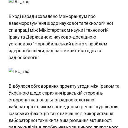
В ході наради схвалено Меморандум про
взаєморозуміння щодо наукової та технологічної
співпраці між Міністерством науки і технологій
Іраку та Державною науково-дослідною
установою “Чорнобильський центр з проблем
ядерної безпеки, радіоактивних відходів та
радіоекології”.
Відбулося обговорення проекту угоди між Іраком та
Україною щодо сприяння іракській стороні в
створенні національної радіоекологічної
лабораторії шляхом проведення тренінг-курсів для
іракських фахівців та їх навчання з використання
лабораторної техніки та вимірювання активності
радіонуклідів в пробах навколишнього природного