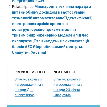
енергоблоків АЕС
Related posts
Міжнародна технічна нарада з
питань обміну досвідом в застосуванні
технологій автоматизованої ідентифікації,
електронних архівів проектно-
конструкторської документації та
тривимірних інженерних моделей під час
експлуатації та виведення з експлуатації
блоків АЕС (Чорнобильський центр, м.
Славутич, Україна)
PREVIOUS ARTICLE
NEXT ARTICLE
Вітаємо колегу з
Вітаємо колегу з
нагородженням з
нагородженням з
нагоди Дня
нагоди 23-річчя
енергетика!
Славутича