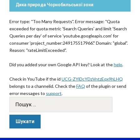
Дика природа Чорнобильської зони
Error type: "Too Many Requests". Error message: "Quota
exceeded for quota metric 'Search Queries' and limit 'Search
Queries per day' of service 'youtube.googleapis.com' for
consumer 'project_number:249175517966'." Domain: "global".
Reason: "rateLimitExceeded".
Did you added your own Google API key? Look at the
help
.
Check in YouTube if the id
UCG-ZYlDcYDzVntzEqx9hLHQ
belongs to a channelid. Check the
FAQ
of the plugin or send
error messages to
support
.