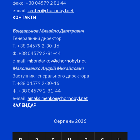
факс: +38 04579 2 81 44
e-mail:
center@chornobyl.net
КОНТАКТИ
Бондарьков Михайло Дмитрович
Генеральний директор
Т. +38 04579 2-30-16
Ф. +38 04579 2-81-44
e-mail:
mbondarkov@chornobyl.net
Максименко Андрій Михайлович
Заступник генерального директора
Т. +38 04579 2-30-16
Ф. +38 04579 2-81-44
e-mail:
amaksimenko@chornobyl.net
КАЛЕНДАР
Серпень 2026
П
В
С
Ч
П
С
Н