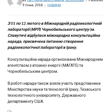
By
СВІТЛАНА МИКОЛАЇВНА ЧЕСНОКОВА
Published
9 Січня, 2018
НОВИНИ
З 01 по 12 лютого в Міжнародній радіоекологічній
лабораторії (МРЛ) Чорнобильського центру (м.
Славутич) відбулася міжнародна консультаційна
нарада, присвячена питанню створення
радіоекологічної лабораторії в Іраку.
Консультаційна нарада організована Міжнародним
агентством з атомної енергії (МАГАТЕ) та
Чорнобильським центром.
В роботі наради також взяли участь представники
Міністерства науки та технологій Іраку, Техаського
технологічного університету, Державного
департаменту США.