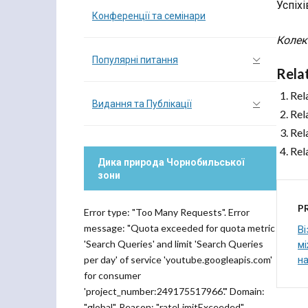
Успіхі
Конференції та семінари
Колек
Популярні питання
Rela
Rel
Видання та Публікації
Rel
Rel
Rel
Дика природа Чорнобильської
зони
P
Error type: "Too Many Requests". Error
message: "Quota exceeded for quota metric
В
'Search Queries' and limit 'Search Queries
мі
на
per day' of service 'youtube.googleapis.com'
for consumer
'project_number:249175517966'." Domain:
"global". Reason: "rateLimitExceeded".