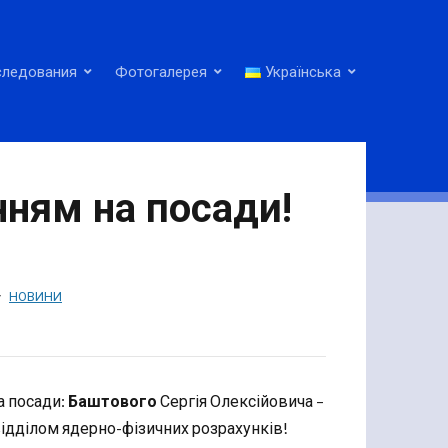
следования
Фотогалерея
Українська
нням на посади!
НОВИНИ
а посади:
Баштового
Сергія Олексійовича –
ідділом ядерно-фізичних розрахунків!