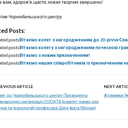
в вам, здоров’я, щастя, нових творчих звершень!
тив Чорнобильського центру
ted Posts:
ated posts
Вітаємо колег з нагородженням до 20-річчя Сла
ated posts
Вітаємо колегу з нагородженням почесною грам
ated posts
Вітаємо з новим призначенням!
ated posts
Вітаємо наших співробітників із призначенням н
REVIOUS ARTICLE
NEXT ARTIC
ізит до Чорнобильського центру Президента
Атомники Ук
жнародної організації CODATA (комітет даних для
уки та технологій) професора Шуічі Івата (Японія)