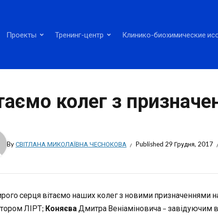
Проекты
Тренинг-центр
Клинико-биохимические ис
таємо колег з призначе
By
СВІТЛАНА МИКОЛАЇВНА ЧЕСНОКОВА
Published
29 Грудня, 2017
ирого серця вітаємо наших колег з новими призначеннями н
тором ЛІРТ;
Коняєва
Дмитра Веніаміновича – завідуючим в