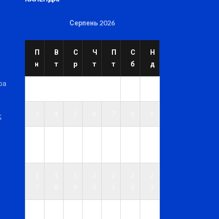
Серпень 2026
П
В
С
Ч
П
С
Н
н
т
р
т
т
б
д
ра
1
2
3
4
5
6
7
8
9
t
1
1
1
1
1
1
1
0
1
2
3
4
5
6
1
1
1
2
2
2
2
7
8
9
0
1
2
3
2
2
2
2
2
2
3