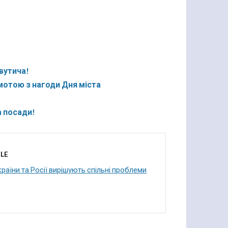
вутича!
отою з нагоди Дня міста
а посади!
LE
раїни та Росії вирішують спільні проблеми