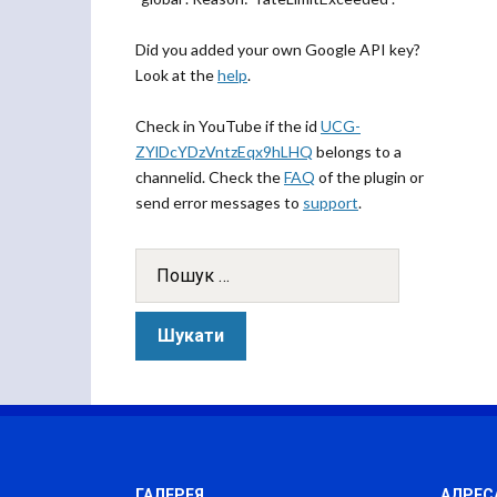
Did you added your own Google API key?
Look at the
help
.
Check in YouTube if the id
UCG-
ZYlDcYDzVntzEqx9hLHQ
belongs to a
channelid. Check the
FAQ
of the plugin or
send error messages to
support
.
ГАЛЕРЕЯ
АДРЕС