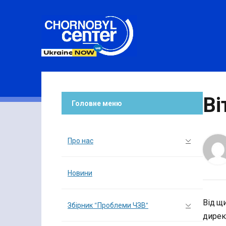
Ві
Головне меню
Про нас
Новини
Від щ
Збірник “Проблеми ЧЗВ”
дирек