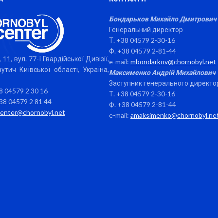
Бондарьков Михайло Дмитрович
Генеральний директор
Т. +38 04579 2-30-16
Ф. +38 04579 2-81-44
 11, вул. 77-ї Гвардійської Дивізії,
e-mail:
mbondarkov@chornobyl.net
утич Київської області, Україна,
Максименко Андрій Михайлович
Заступник генерального директо
38 04579 2 30 16
Т. +38 04579 2-30-16
38 04579 2 81 44
Ф. +38 04579 2-81-44
center@chornobyl.net
e-mail:
amaksimenko@chornobyl.ne