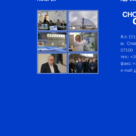
А/с 151,
м. Слав
07100
тел.: +
факс: +
e-mail: