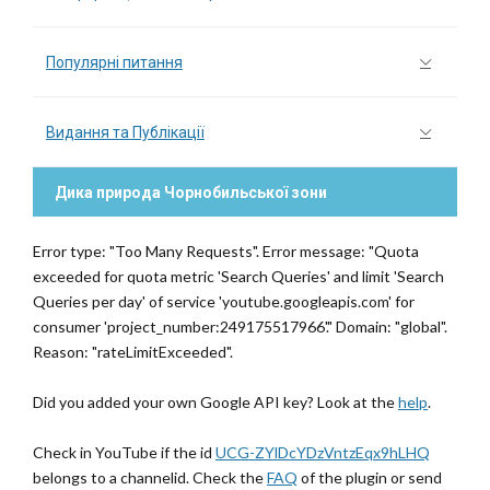
Популярні питання
Видання та Публікації
Дика природа Чорнобильської зони
Error type: "Too Many Requests". Error message: "Quota
exceeded for quota metric 'Search Queries' and limit 'Search
Queries per day' of service 'youtube.googleapis.com' for
consumer 'project_number:249175517966'." Domain: "global".
Reason: "rateLimitExceeded".
Did you added your own Google API key? Look at the
help
.
Check in YouTube if the id
UCG-ZYlDcYDzVntzEqx9hLHQ
belongs to a channelid. Check the
FAQ
of the plugin or send