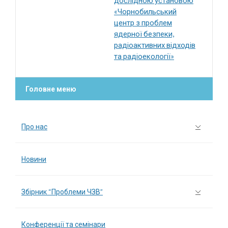
дослідною установою
«Чорнобильський
центр з проблем
ядерної безпеки,
радіоактивних відходів
та радіоекології»
Головне меню
Про нас
Новини
Збірник “Проблеми ЧЗВ”
Конференції та семінари