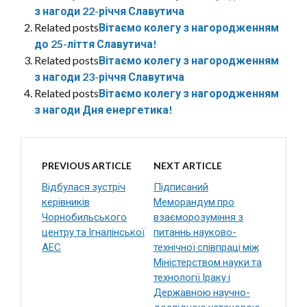
з нагоди 22-річчя Славутича
Related posts
Вітаємо колегу з нагородженням
до 25-ліття Славутича!
Related posts
Вітаємо колегу з нагородженням
з нагоди 23-річчя Славутича
Related posts
Вітаємо колегу з нагородженням
з нагоди Дня енергетика!
PREVIOUS ARTICLE
NEXT ARTICLE
Відбулася зустріч
Підписаний
керівників
Меморандум про
Чорнобильського
взаєморозуміння з
центру та Ігналінської
питаннь науково-
АЕС
технічної співпраці між
Міністерством науки та
технології Іраку і
Державною научно-