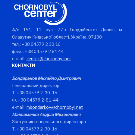
А/с 151, 11, вул. 77-ї Гвардійської Дивізії, м.
Славутич Київської області, Україна, 07100
тел.: +38 04579 2 30 16
факс: +38 04579 2 81 44
e-mail:
center@chornobyl.net
КОНТАКТИ
Бондарьков Михайло Дмитрович
Генеральний директор
Т. +38 04579 2-30-16
Ф. +38 04579 2-81-44
e-mail:
mbondarkov@chornobyl.net
Максименко Андрій Михайлович
Заступник генерального директора
Т. +38 04579 2-30-16