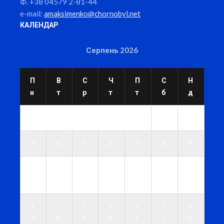
Ф. +38 04579 2-81-44
e-mail:
amaksimenko@chornobyl.net
КАЛЕНДАР
Серпень 2026
П
В
С
Ч
П
С
Н
н
т
р
т
т
б
д
1
2
3
4
5
6
7
8
9
1
1
1
1
1
1
1
0
1
2
3
4
5
6
1
1
1
2
2
2
2
7
8
9
0
1
2
3