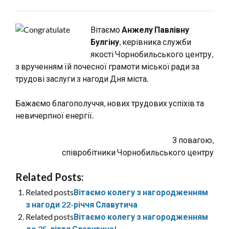
Вітаємо
Анжелу Павлівну
Булгіну
, керівника служби
якості Чорнобильського центру,
з врученням їй почесної грамоти міської ради за
трудові заслуги з нагоди Дня міста.
Бажаємо благополуччя, нових трудових успіхів та
невичерпної енергії.
З повагою,
співробітники Чорнобильського центру
Related Posts:
Related posts
Вітаємо колегу з нагородженням
з нагоди 22-річчя Славутича
Related posts
Вітаємо колегу з нагородженням
до 25-ліття Славутича!