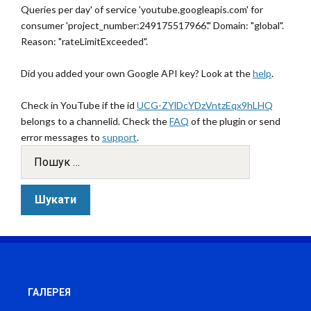
Queries per day' of service 'youtube.googleapis.com' for
consumer 'project_number:249175517966'." Domain: "global".
Reason: "rateLimitExceeded".
Did you added your own Google API key? Look at the
help
.
Check in YouTube if the id
UCG-ZYlDcYDzVntzEqx9hLHQ
belongs to a channelid. Check the
FAQ
of the plugin or send
error messages to
support
.
ГАЛЕРЕЯ