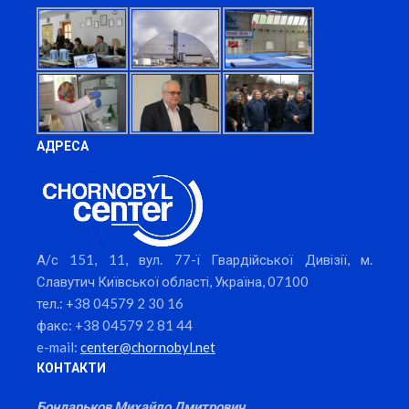
АДРЕСА
А/с 151, 11, вул. 77-ї Гвардійської Дивізії, м.
Славутич Київської області, Україна, 07100
тел.: +38 04579 2 30 16
факс: +38 04579 2 81 44
e-mail:
center@chornobyl.net
КОНТАКТИ
Бондарьков Михайло Дмитрович