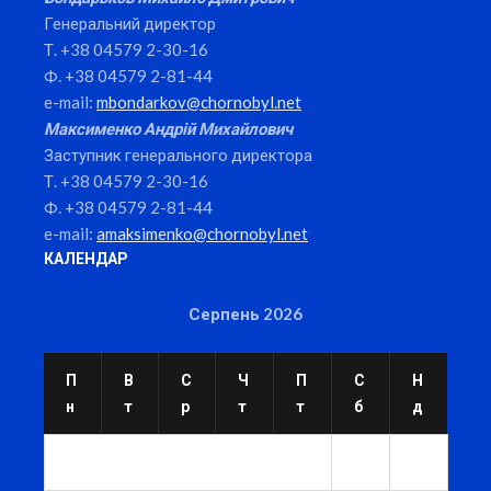
Генеральний директор
Т. +38 04579 2-30-16
Ф. +38 04579 2-81-44
e-mail:
mbondarkov@chornobyl.net
Максименко Андрій Михайлович
Заступник генерального директора
Т. +38 04579 2-30-16
Ф. +38 04579 2-81-44
e-mail:
amaksimenko@chornobyl.net
КАЛЕНДАР
Серпень 2026
П
В
С
Ч
П
С
Н
н
т
р
т
т
б
д
1
2