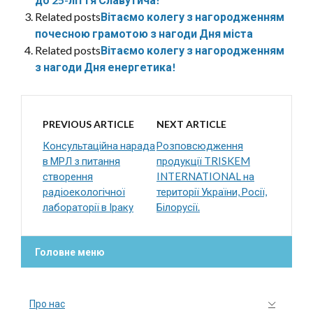
Related posts
Вітаємо колегу з нагородженням
почесною грамотою з нагоди Дня міста
Related posts
Вітаємо колегу з нагородженням
з нагоди Дня енергетика!
PREVIOUS ARTICLE
NEXT ARTICLE
Консультаційна нарада
Розповсюдження
в МРЛ з питання
продукції TRISKEM
створення
INTERNATIONAL на
радіоекологічної
території України, Росії,
лабораторії в Іраку
Білорусії.
Головне меню
Про нас