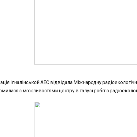
ація Ігналінськой АЕС відвідала Міжнародну радіоекологіч
омилася з можливостями центру в галузі робіт з радіоекологі