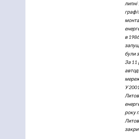
липні
графіт
монта
енерг
в 1986
запущ
були з
За 11
автодо
мереж
У 200
Литов
енерге
року п
Литов
закри