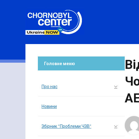
Ві
Головне меню
Чо
Про нас
А
Новини
Збірник “Проблеми ЧЗВ”