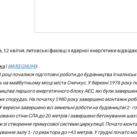
, 12 квітня, литовські фахівці з ядерної енергетики відвіда
ка
(
ИА REGNUM
):
4 році почалися підготовчі роботи до будівництва Ігналінсь
ь на майбутньому місці міста Снечкус. У березні 1978 року 
ицтва першого енергетичного блоку АЕС, які були завершені у
их спорудах. На початку 1980 року завершено монтажні робот
У вересні завершено всі земельні роботи на будівництві 2- г
ованіо стіни СЛА до 20 метрів і завершено бетонування шахт
и зі створення примусової системи циркуляції. Почато монт
вання залу 1- го реактора до +43 метрів. У грудні почато м