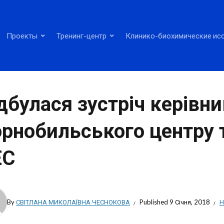
Проекты
Тренинг-центр
Клинико-биохимические ис
дбулася зустріч керівни
рнобильського центру т
ЕС
By
СВІТЛАНА МИКОЛАЇВНА ЧЕСНОКОВА
Published
9 Січня, 2018
Н