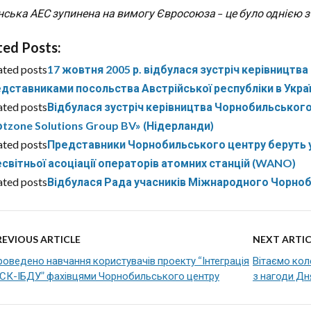
інська АЕС зупинена на вимогу Євросоюза – це було однією з
ted Posts:
ated posts
17 жовтня 2005 р. відбулася зустріч керівництв
дставниками посольства Австрійської республіки в Украї
ated posts
Відбулася зустріч керівництва Чорнобильського
tzone Solutions Group BV» (Нідерланди)
ated posts
Представники Чорнобильського центру беруть уча
світньої асоціації операторів атомних станцій (WANO)
ated posts
Відбулася Рада учасників Міжнародного Чорно
REVIOUS ARTICLE
NEXT ARTIC
оведено навчання користувачів проекту “Інтеграція
Вітаємо ко
АСК-ІБДУ” фахівцями Чорнобильського центру
з нагоди Дн