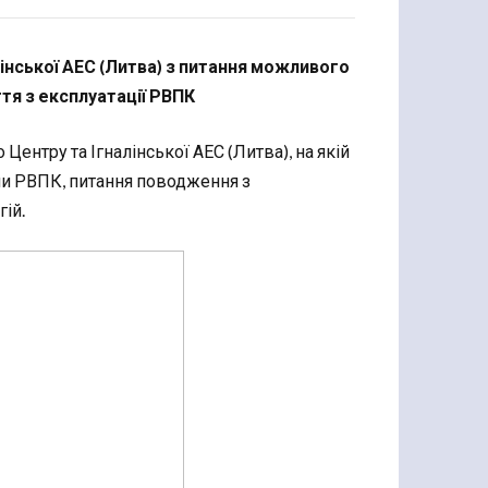
лінської АЕС (Литва) з питання можливого
тя з експлуатації РВПК
Центру та Ігналінської АЕС (Литва), на якій
ми РВПК, питання поводження з
ій.