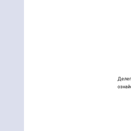
Делег
ознай