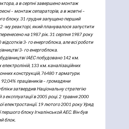
актора, а в серпні завершено монтаж
есні – монтаж сепараторів, а в жовтні –
ого блоку. 31 грудня запущено перший
 2 -му реакторі, який планувалося запустити
перенесено на 1987 рік. 31 серпня 1987 року
ідсотків 3- го енергоблока, але всі роботи
івництві 3- го енергоблока.
 будівництві ІАЕС побудовано 142 км.
их електроліній, 133 км. каналізаційних
онних конструкцій, 76480 т арматури.
. 92,04% працівників – громадяни
убліки затвердив Національну стратегію
 з експлуатації в 2005 році. 2 травня 2000
ої електростанції. 19 лютого 2001 року Уряд
 першого блоку Ігналінськой АЕС. Він був
й блок.