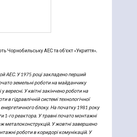
ють Чорнобильську АЕС та об’єкт «Укриття».
кой АЕС. У 1975 році закладено перший
почато земельні роботи на майданчику
 вересні. У квітні закінчено роботи на
и в гідравлічній системі технологічної
о енергетичного блоку. На початку 1981 року
и 1-го реактора. У травні почато монтажні
аж металоконструкцій. У жовтні завершено
онтажні роботи в коридорі комунікацій. У