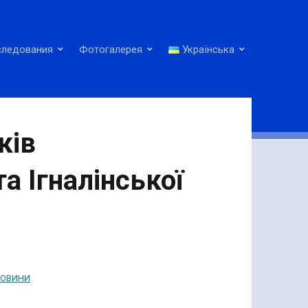
следования
Фотогалерея
Українська
ків
а Ігналінської
ОВИНИ