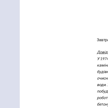
Завтра
Довід
У 197
камін
будівн
очисн
води. 
побуд
робот
бетону