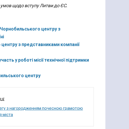
 умов щодо вступу Литви до ЄС.
а Чорнобильського центру з
ні
 центру з представниками компанії
сть у роботі місії технічної підтримки
бильського центру
LE
легу з нагородженням почесною грамотою
я міста