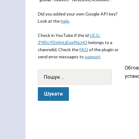
Did you added your own Google API key?
Look at the
help
.
Check in YouTube if the id
UCG-
ZYlDcYDzVntzEqx9hLHQ
belongs to a
channelid. Check the
FAQ
of the plugin or
send error messages to
support
.
Обгов
устан