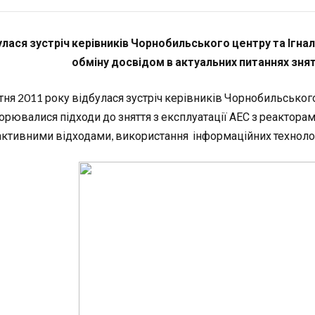
улася зустріч керівників Чорнобильського центру та Ігна
обміну досвідом в актуальних питаннях знят
тня 2011 року відбулася зустріч керівників Чорнобильського 
орювалися підходи до зняття з експлуатації АЕС з реактора
активними відходами, використання інформаційних технолог