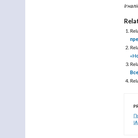
Ігнал
Rela
Rel
пре
Rel
«Hо
Rel
Все
Rel
P
Пр
І