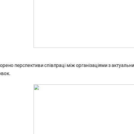
орено перспективи співпраці між організаціями з актуальних
овок.