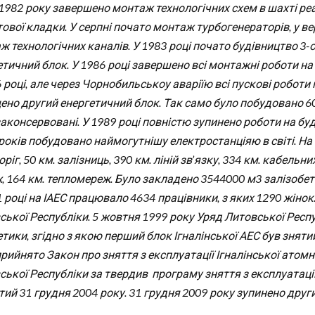
 1982 року завершено монтаж технологічних схем в шахті ре
ової кладки. У серпні почато монтаж турбогенераторів, у вер
ж технологічних каналів. У 1983 році почато будівництво 3-
етичний блок. У 1986 році завершено всі монтажні роботи на
 році, але через Чорнобильськоу аваріїю всі пускові роботи 
ено другий енергетичний блок. Так само було побудовано 60 в
аконсервовані. У 1989 році повністю зупинено роботи на буд
 років побудовано наймогутнішу електростанціяю в світі. На
ріг, 50 км. залізниць, 390 км. ліній зв’язку, 334 км. кабельн
, 164 км. тепломереж. Було закладено 3544000 м3 залізобет
1 році на ІАЕС працювало 4634 працівники, з яких 1290 жінок
ської Республіки. 5 жовтня 1999 року Уряд Литовської Респ
тики, згідно з якою перший блок Ігналінської АЕС був знятий
рийнято Закон про зняття з експлуатації Ігналінської атомн
ської Республіки за твердив програму зняття з експлуатації
тий 31 грудня 2004 року. 31 грудня 2009 року зупинено други