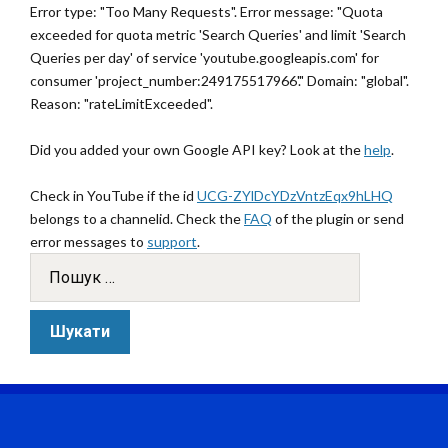
Error type: "Too Many Requests". Error message: "Quota
exceeded for quota metric 'Search Queries' and limit 'Search
Queries per day' of service 'youtube.googleapis.com' for
consumer 'project_number:249175517966'." Domain: "global".
Reason: "rateLimitExceeded".
Did you added your own Google API key? Look at the
help
.
Check in YouTube if the id
UCG-ZYlDcYDzVntzEqx9hLHQ
belongs to a channelid. Check the
FAQ
of the plugin or send
error messages to
support
.