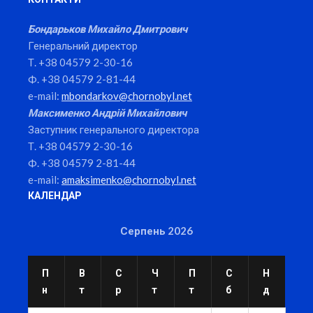
Бондарьков Михайло Дмитрович
Генеральний директор
Т. +38 04579 2-30-16
Ф. +38 04579 2-81-44
e-mail:
mbondarkov@chornobyl.net
Максименко Андрій Михайлович
Заступник генерального директора
Т. +38 04579 2-30-16
Ф. +38 04579 2-81-44
e-mail:
amaksimenko@chornobyl.net
КАЛЕНДАР
Серпень 2026
П
В
С
Ч
П
С
Н
н
т
р
т
т
б
д