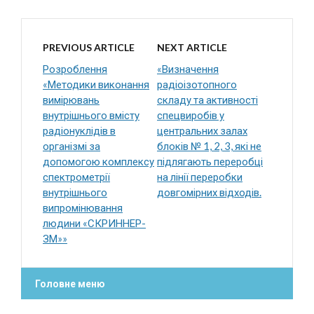
PREVIOUS ARTICLE
NEXT ARTICLE
Розроблення
«Визначення
«Методики виконання
радіоізотопного
вимірювань
складу та активності
внутрішнього вмісту
спецвиробів у
радіонуклідів в
центральних залах
організмі за
блоків № 1, 2, 3, які не
допомогою комплексу
підлягають переробці
спектрометрії
на лінії переробки
внутрішнього
довгомірних відходів.
випромінювання
людини «СКРИННЕР-
ЗМ»»
Головне меню