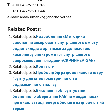
Т.: +38 04579 2 30 16
Ф.:+38 04579 2 81 44
e-mail: amaksimenko@chornobyl.net
Related Posts:
Related posts
Розроблення «Методики
виконання вимірювань внутрішнього вмісту
радіонуклідів в організмі за допомогою
комплексу спектрометрії внутрішнього
випромінювання людини «СКРИННЕР-ЗМ»»
Related posts
Контакти
Related posts
Пробовідбір радіоактивного шару
ґрунту для спектометричного та
радіохімічного аналізу
Related posts
Виконання обгрунтування
безпечного зберігання РАВ на майданчиках
при експлуатації енергоблоків в надпроектний
термін