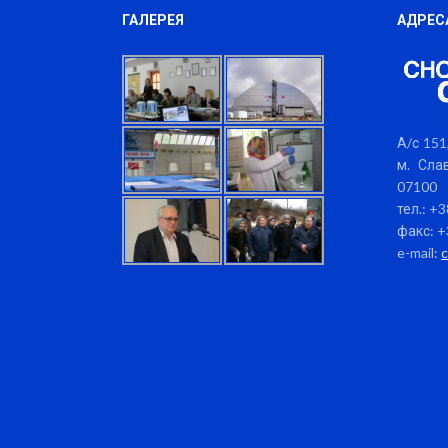
ГАЛЕРЕЯ
АДРЕС
А/с 151,
м. Слав
07100
тел.: +
факс: +
e-mail: