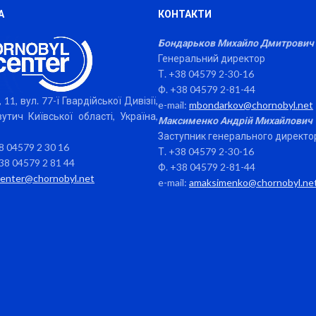
А
КОНТАКТИ
Бондарьков Михайло Дмитрович
Генеральний директор
Т. +38 04579 2-30-16
Ф. +38 04579 2-81-44
 11, вул. 77-ї Гвардійської Дивізії,
e-mail:
mbondarkov@chornobyl.net
утич Київської області, Україна,
Максименко Андрій Михайлович
Заступник генерального директо
38 04579 2 30 16
Т. +38 04579 2-30-16
38 04579 2 81 44
Ф. +38 04579 2-81-44
center@chornobyl.net
e-mail:
amaksimenko@chornobyl.ne