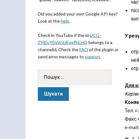
час
піс
Did you added your own Google API key?
вип
Look at the
help
.
Check in YouTube if the id
UCG-
У рез
ZYlDcYDzVntzEqx9hLHQ
belongs to a
channelid. Check the
FAQ
of the plugin or
отр
send error messages to
support
.
ней
отр
Для к
Керів
Коняє
Тел. +
Факс +
e-mail