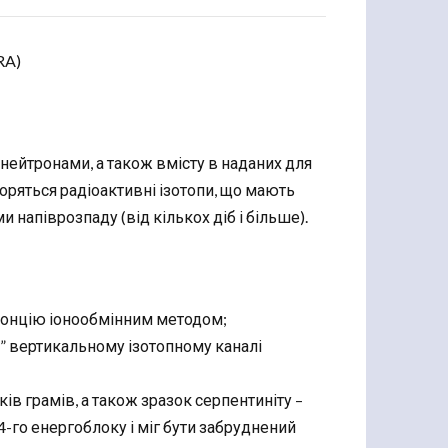
RA)
нейтронами, а також вмісту в наданих для
воряться радіоактивні ізотопи, що мають
напіврозпаду (від кількох діб і більше).
стронцію іонообмінним методом;
” вертикальному ізотопному каналі
ів грамів, а також зразок серпентиніту –
4-го енергоблоку і міг бути забруднений