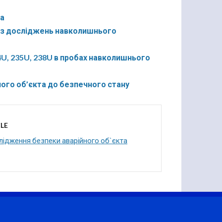
та
ди з досліджень навколишнього
34U, 235U, 238U в пробах навколишнього
ого об’єкта до безпечного стану
LE
лідження безпеки аварійного об`єкта