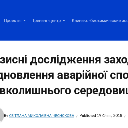
Проекты
Тренинг-центр
Клинико-биохимические ис
зисні дослідження зах
дновлення аварійної сп
вколишнього середов
By
СВІТЛАНА МИКОЛАЇВНА ЧЕСНОКОВА
Published
19 Січня, 2018