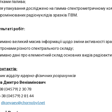
тками палива;
ля упакування досліджено на гамма-спектрометричному ком
ромінюваних радіонуклідів зразків ПВМ.
ультаті робіт:
имано великий масив інформації щодо зміни активності зра
тронами різного спектрального складу;
имано дані про елементний склад основних видів радіоактивн
онтактів:
ник відділу ядерно-фізичних розрахунків
в Дмитро Веніамінович
38 (04579) 2 30 78
38 (04579) 2 81 44
:
dkonyaev@chornobyl.net