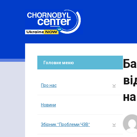
Ба
Головне меню
ві
Про нас
на
Новини
Збірник “Проблеми ЧЗВ”