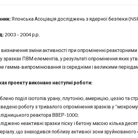
ник:
Японська Асоціація досліджень з ядерної безпеки (NS
д:
2003 – 2004 р.р.
визначення зміни активності при опроміненні реакторними 
зу зразках ПВМ елементів, у результаті опромінення яких ут
не гамма-випромінювання із середніми і великими періодами 
ках проекту виконано наступні роботи:
блено поділ ізотопів урану, плутонію, америцію, цезію та 
ведено роботу з тривалого опромінення зразків у “мокрому
лідницького реактора ВВЕР-1000;
ліджено неактивні зразки піску і бетону масою кілька десятк
еріалу, що знаходився поблизу активної зони зруйнованого 