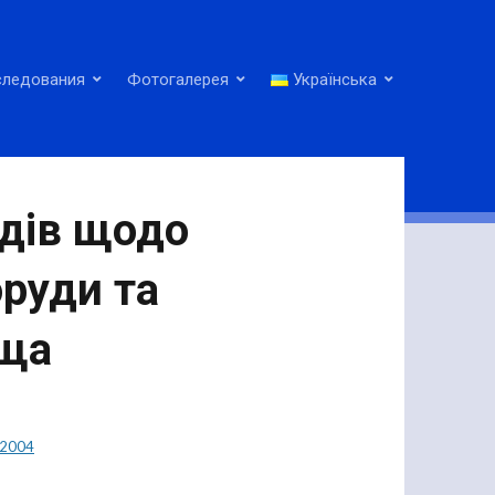
следования
Фотогалерея
Українська
одів щодо
оруди та
ища
2004