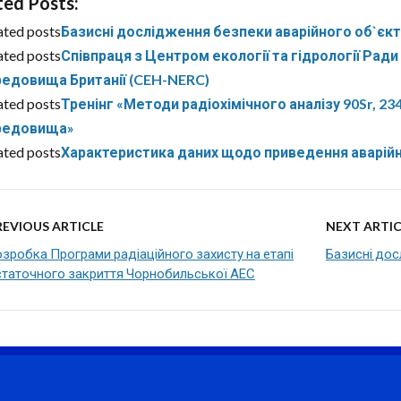
ted Posts:
ated posts
Базисні дослідження безпеки аварійного об`єк
ated posts
Співпраця з Центром екології та гідрології Ра
едовища Британії (CEH-NERC)
ated posts
Тренінг «Методи радіохімічного аналізу 90Sr, 2
редовища»
ated posts
Характеристика даних щодо приведення аварійн
REVIOUS ARTICLE
NEXT ARTIC
зробка Програми радіаційного захисту на етапі
Базисні дос
статочного закриття Чорнобильської АЕС