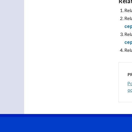
Rela
Rel
Rel
сер
Rel
се
Rel
P
Ро
о