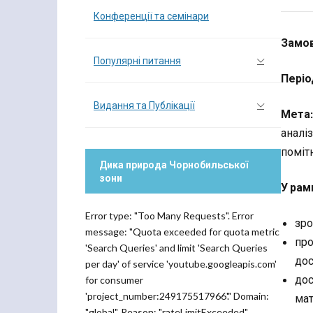
Конференції та семінари
Замов
Популярні питання
Періо
Видання та Публікації
Мета:
аналі
поміт
Дика природа Чорнобильської
зони
У рам
Error type: "Too Many Requests". Error
зро
message: "Quota exceeded for quota metric
про
'Search Queries' and limit 'Search Queries
дос
per day' of service 'youtube.googleapis.com'
дос
for consumer
'project_number:249175517966'." Domain:
мат
"global". Reason: "rateLimitExceeded".