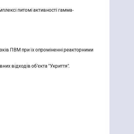
плексі питомі активності гамма-
зків ПВМ при їх опроміненні реакторними
их відходів об’єкта “Укриття”.