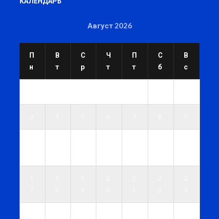
КАЛЕНДАРЬ
Август 2026
П
В
С
Ч
П
С
В
н
т
р
т
т
б
с
1
2
3
4
5
6
7
8
9
1
1
1
1
1
1
1
0
1
2
3
4
5
6
1
1
1
2
2
2
2
7
8
9
0
1
2
3
2
2
2
2
2
2
3