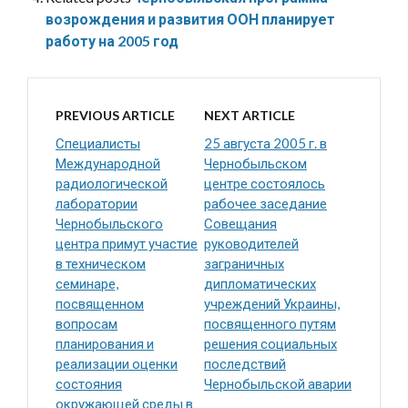
возрождения и развития ООН планирует
работу на 2005 год
PREVIOUS ARTICLE
NEXT ARTICLE
Специалисты
25 августа 2005 г. в
Международной
Чернобыльском
радиологической
центре состоялось
лаборатории
рабочее заседание
Чернобыльского
Совещания
центра примут участие
руководителей
в техническом
заграничных
семинаре,
дипломатических
посвященном
учреждений Украины,
вопросам
посвященного путям
планирования и
решения социальных
реализации оценки
последствий
состояния
Чернобыльской аварии
окружающей среды в