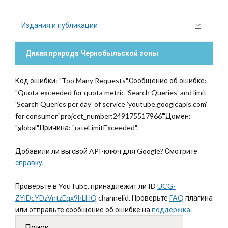
Издания и публикации
Дикая природа Чернобыльской зоны
Код ошибки: "Too Many Requests".Сообщение об ошибке:
"Quota exceeded for quota metric 'Search Queries' and limit
'Search Queries per day' of service 'youtube.googleapis.com'
for consumer 'project_number:249175517966'."Домен:
"global".Причина: "rateLimitExceeded".
Добавили ли вы свой API-ключ для Google? Смотрите
справку
.
Проверьте в YouTube, принадлежит ли ID
UCG-
ZYlDcYDzVntzEqx9hLHQ
channelid. Проверьте
FAQ
плагина
или отправьте сообщение об ошибке на
поддержка
.