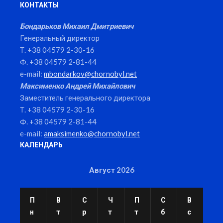
КОНТАКТЫ
Бондарьков Михаил Дмитриевич
Генеральный директор
Т. +38 04579 2-30-16
Ф. +38 04579 2-81-44
e-mail:
mbondarkov@chornobyl.net
Максименко Андрей Михайлович
Заместитель генерального директора
Т. +38 04579 2-30-16
Ф. +38 04579 2-81-44
e-mail:
amaksimenko@chornobyl.net
КАЛЕНДАРЬ
Август 2026
П
В
С
Ч
П
С
В
н
т
р
т
т
б
с