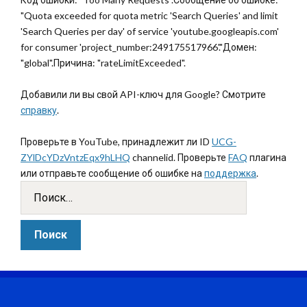
"Quota exceeded for quota metric 'Search Queries' and limit
'Search Queries per day' of service 'youtube.googleapis.com'
for consumer 'project_number:249175517966'."Домен:
"global".Причина: "rateLimitExceeded".
Добавили ли вы свой API-ключ для Google? Смотрите
справку
.
Проверьте в YouTube, принадлежит ли ID
UCG-
ZYlDcYDzVntzEqx9hLHQ
channelid. Проверьте
FAQ
плагина
или отправьте сообщение об ошибке на
поддержка
.