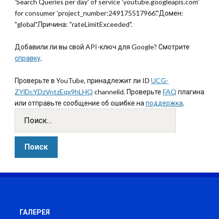
'Search Queries per day' of service 'youtube.googleapis.com'
for consumer 'project_number:249175517966'."Домен:
"global".Причина: "rateLimitExceeded".
Добавили ли вы свой API-ключ для Google? Смотрите
справку
.
Проверьте в YouTube, принадлежит ли ID
UCG-
ZYlDcYDzVntzEqx9hLHQ
channelid. Проверьте
FAQ
плагина
или отправьте сообщение об ошибке на
поддержка
.
ГАЛЕРЕЯ