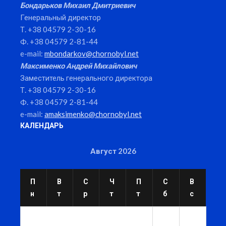
Бондарьков Михаил Дмитриевич
Генеральный директор
Т. +38 04579 2-30-16
Ф. +38 04579 2-81-44
e-mail:
mbondarkov@chornobyl.net
Максименко Андрей Михайлович
Заместитель генерального директора
Т. +38 04579 2-30-16
Ф. +38 04579 2-81-44
e-mail:
amaksimenko@chornobyl.net
КАЛЕНДАРЬ
Август 2026
П
В
С
Ч
П
С
В
н
т
р
т
т
б
с
1
2