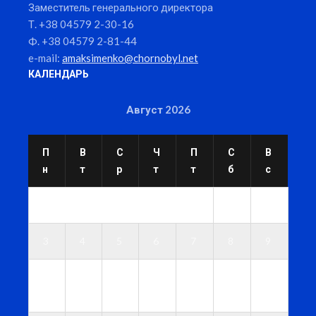
Заместитель генерального директора
Т. +38 04579 2-30-16
Ф. +38 04579 2-81-44
e-mail:
amaksimenko@chornobyl.net
КАЛЕНДАРЬ
Август 2026
П
В
С
Ч
П
С
В
н
т
р
т
т
б
с
1
2
3
4
5
6
7
8
9
1
1
1
1
1
1
1
0
1
2
3
4
5
6