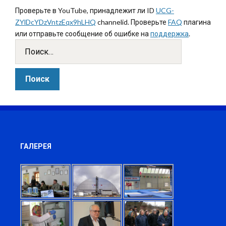
Проверьте в YouTube, принадлежит ли ID
UCG-
ZYlDcYDzVntzEqx9hLHQ
channelid. Проверьте
FAQ
плагина
или отправьте сообщение об ошибке на
поддержка
.
ГАЛЕРЕЯ