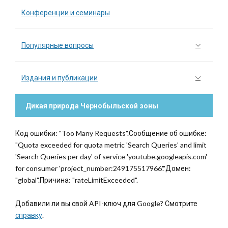
Конференции и семинары
Популярные вопросы
Издания и публикации
Дикая природа Чернобыльской зоны
Код ошибки: "Too Many Requests".Сообщение об ошибке:
"Quota exceeded for quota metric 'Search Queries' and limit
'Search Queries per day' of service 'youtube.googleapis.com'
for consumer 'project_number:249175517966'."Домен:
"global".Причина: "rateLimitExceeded".
Добавили ли вы свой API-ключ для Google? Смотрите
справку
.