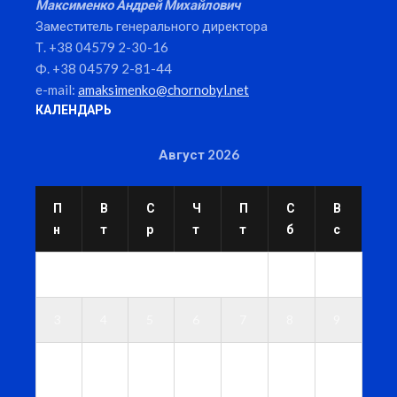
Максименко Андрей Михайлович
Заместитель генерального директора
Т. +38 04579 2-30-16
Ф. +38 04579 2-81-44
e-mail:
amaksimenko@chornobyl.net
КАЛЕНДАРЬ
Август 2026
П
В
С
Ч
П
С
В
н
т
р
т
т
б
с
1
2
3
4
5
6
7
8
9
1
1
1
1
1
1
1
0
1
2
3
4
5
6