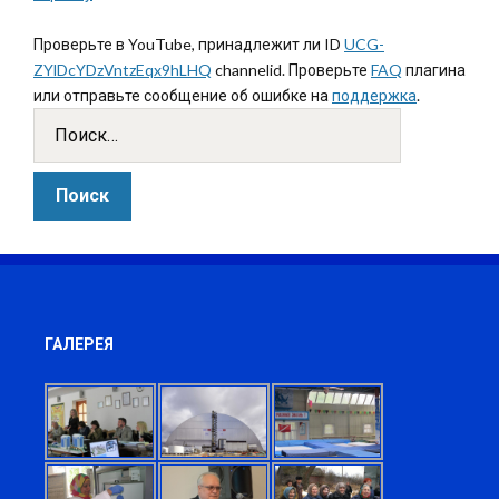
Проверьте в YouTube, принадлежит ли ID
UCG-
ZYlDcYDzVntzEqx9hLHQ
channelid. Проверьте
FAQ
плагина
или отправьте сообщение об ошибке на
поддержка
.
ГАЛЕРЕЯ