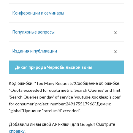
Конференции и семинары
Популярные вопросы
Издания и публикации
Дикая природа Чернобыльской зоны
Код ошибки: "Too Many Requests".Сообщение об ошибке:
"Quota exceeded for quota metric 'Search Queries' and limit
'Search Queries per day' of service 'youtube.googleapis.com'
for consumer 'project_number:249175517966'."Домен:
"global".Причина: "rateLimitExceeded".
Добавили ли вы свой API-ключ для Google? Смотрите
справку
.