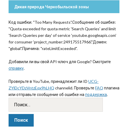
Дикая природа Чернобыльской зоны
Код ошибки: "Too Many Requests".Сообщение об ошибке:
"Quota exceeded for quota metric 'Search Queries' and limit
'Search Queries per day' of service 'youtube.googleapis.com'
for consumer 'project_number:249175517966'."Домен:
"global".Причина: "rateLimitExceeded".
Добавили ли вы свой API-ключ для Google? Смотрите
справку
.
Проверьте в YouTube, принадлежит ли ID
UCG-
ZYlDcYDzVntzEqx9hLHQ
channelid. Проверьте
FAQ
плагина
или отправьте сообщение об ошибке на
поддержка
.