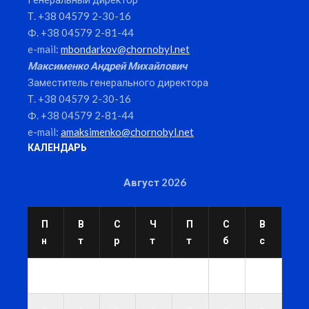
Т. +38 04579 2-30-16
Ф. +38 04579 2-81-44
e-mail:
mbondarkov@chornobyl.net
Максименко Андрей Михайлович
Заместитель генерального директора
Т. +38 04579 2-30-16
Ф. +38 04579 2-81-44
e-mail:
amaksimenko@chornobyl.net
КАЛЕНДАРЬ
Август 2026
П
В
С
Ч
П
С
В
н
т
р
т
т
б
с
1
2