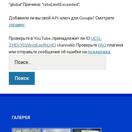
"global".Причина: "rateLimitExceeded".
Добавили ли вы свой API-ключ для Google? Смотрите
справку
.
Проверьте в YouTube, принадлежит ли ID
UCG-
ZYlDcYDzVntzEqx9hLHQ
channelid. Проверьте
FAQ
плагина
или отправьте сообщение об ошибке на
поддержка
.
ГАЛЕРЕЯ