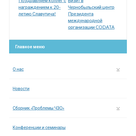
Поздравляем коллег с
Визит в
награждением к 20-
Чернобыльский центр
летию Славутича!
Президента
международной
организации CODATA
Главное меню
О нас
Новости
Сборник «Проблемы ЧЗО»
Конференции и семинары