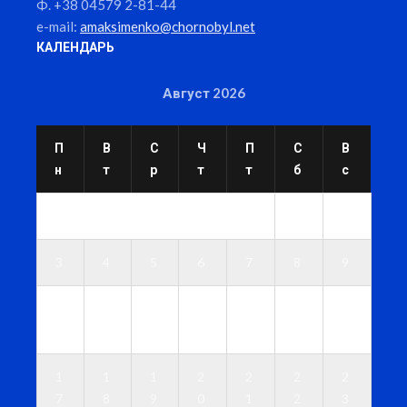
Ф. +38 04579 2-81-44
e-mail:
amaksimenko@chornobyl.net
КАЛЕНДАРЬ
Август 2026
П
В
С
Ч
П
С
В
н
т
р
т
т
б
с
1
2
3
4
5
6
7
8
9
1
1
1
1
1
1
1
0
1
2
3
4
5
6
1
1
1
2
2
2
2
7
8
9
0
1
2
3