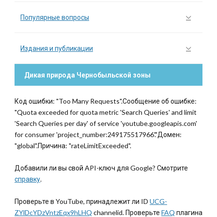
Популярные вопросы
Издания и публикации
Дикая природа Чернобыльской зоны
Код ошибки: "Too Many Requests".Сообщение об ошибке:
"Quota exceeded for quota metric 'Search Queries' and limit
'Search Queries per day' of service 'youtube.googleapis.com'
for consumer 'project_number:249175517966'."Домен:
"global".Причина: "rateLimitExceeded".
Добавили ли вы свой API-ключ для Google? Смотрите
справку
.
Проверьте в YouTube, принадлежит ли ID
UCG-
ZYlDcYDzVntzEqx9hLHQ
channelid. Проверьте
FAQ
плагина