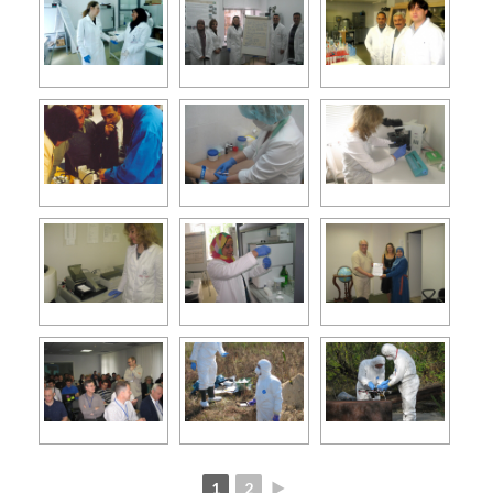
1
2
►