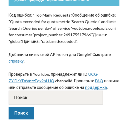
Код ошибки: "Too Many Requests".Сообщение об ошибке:
"Quota exceeded for quota metric 'Search Queries' and limit
'Search Queries per day' of service 'youtube.googleapis.com'
for consumer 'project_number:249175517966'."Домен:
"global".Причина: "rateLimitExceeded".
Добавили ли вы свой API-ключ для Google? Смотрите
справку
.
Проверьте в YouTube, принадлежит ли ID
UCG-
ZYlDcYDzVntzEqx9hLHQ
channelid. Проверьте
FAQ
плагина
или отправьте сообщение об ошибке на
поддержка
.