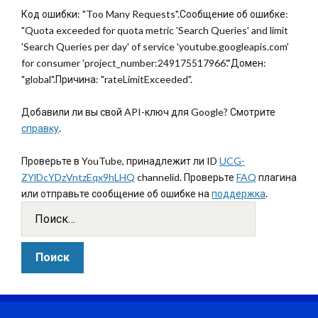
Код ошибки: "Too Many Requests".Сообщение об ошибке:
"Quota exceeded for quota metric 'Search Queries' and limit
'Search Queries per day' of service 'youtube.googleapis.com'
for consumer 'project_number:249175517966'."Домен:
"global".Причина: "rateLimitExceeded".
Добавили ли вы свой API-ключ для Google? Смотрите
справку
.
Проверьте в YouTube, принадлежит ли ID
UCG-
ZYlDcYDzVntzEqx9hLHQ
channelid. Проверьте
FAQ
плагина
или отправьте сообщение об ошибке на
поддержка
.