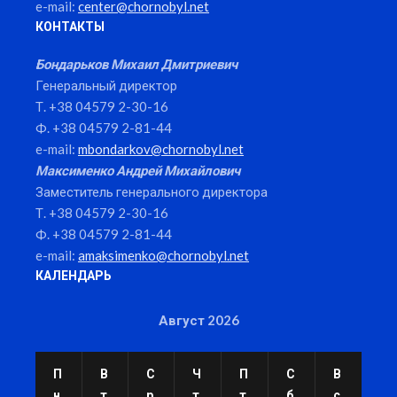
e-mail:
center@chornobyl.net
КОНТАКТЫ
Бондарьков Михаил Дмитриевич
Генеральный директор
Т. +38 04579 2-30-16
Ф. +38 04579 2-81-44
e-mail:
mbondarkov@chornobyl.net
Максименко Андрей Михайлович
Заместитель генерального директора
Т. +38 04579 2-30-16
Ф. +38 04579 2-81-44
e-mail:
amaksimenko@chornobyl.net
КАЛЕНДАРЬ
Август 2026
П
В
С
Ч
П
С
В
н
т
р
т
т
б
с