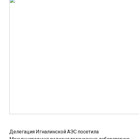
Делегация Игналинской АЭС посетила
Международную радиэкологическую лабораторию