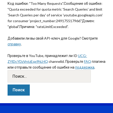
Код ошибки: "Too Many Requests".Сообщение об ошибке:
"Quota exceeded for quota metric 'Search Queries' and limit
'Search Queries per day' of service 'youtube.googleapis.com'
for consumer 'project_number:249175517966'."Домен:
"global".Причина: "rateLimitExceeded".
Добавили ли вы свой API-ключ для Google? Смотрите
справку
.
Проверьте в YouTube, принадлежит ли ID
UCG-
ZYlDcYDzVntzEqx9hLHQ
channelid. Проверьте
FAQ
плагина
или отправьте сообщение об ошибке на
поддержка
.