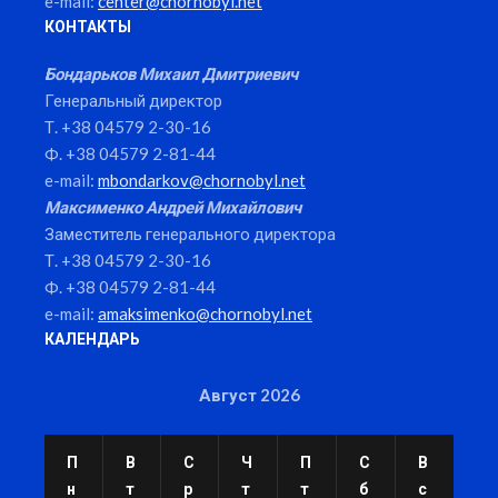
e-mail:
center@chornobyl.net
КОНТАКТЫ
Бондарьков Михаил Дмитриевич
Генеральный директор
Т. +38 04579 2-30-16
Ф. +38 04579 2-81-44
e-mail:
mbondarkov@chornobyl.net
Максименко Андрей Михайлович
Заместитель генерального директора
Т. +38 04579 2-30-16
Ф. +38 04579 2-81-44
e-mail:
amaksimenko@chornobyl.net
КАЛЕНДАРЬ
Август 2026
П
В
С
Ч
П
С
В
н
т
р
т
т
б
с