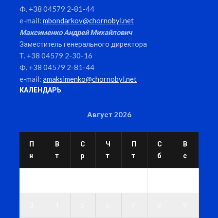
Ф. +38 04579 2-81-44
e-mail:
mbondarkov@chornobyl.net
Максименко Андрей Михайлович
Заместитель генерального директора
Т. +38 04579 2-30-16
Ф. +38 04579 2-81-44
e-mail:
amaksimenko@chornobyl.net
КАЛЕНДАРЬ
Август 2026
П
В
С
Ч
П
С
В
н
т
р
т
т
б
с
1
2
3
4
5
6
7
8
9