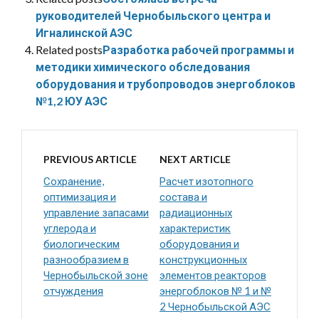
руководителей Чернобыльского центра и
Игналинской АЭС
Related posts
Разработка рабочей программы и
методики химического обследования
оборудования и трубопроводов энергоблоков
№1,2 ЮУ АЭС
PREVIOUS ARTICLE
NEXT ARTICLE
Сохранение,
Расчет изотопного
оптимизация и
состава и
управление запасами
радиационных
углерода и
характеристик
биологическим
оборудования и
разнообразием в
конструкционных
Чернобыльской зоне
элементов реакторов
отчуждения
энергоблоков № 1 и №
2 Чернобыльской АЭС