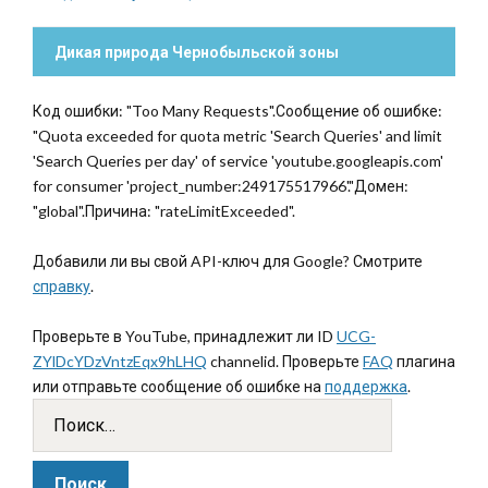
Дикая природа Чернобыльской зоны
Код ошибки: "Too Many Requests".Сообщение об ошибке:
"Quota exceeded for quota metric 'Search Queries' and limit
'Search Queries per day' of service 'youtube.googleapis.com'
for consumer 'project_number:249175517966'."Домен:
"global".Причина: "rateLimitExceeded".
Добавили ли вы свой API-ключ для Google? Смотрите
справку
.
Проверьте в YouTube, принадлежит ли ID
UCG-
ZYlDcYDzVntzEqx9hLHQ
channelid. Проверьте
FAQ
плагина
или отправьте сообщение об ошибке на
поддержка
.