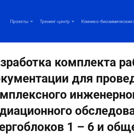
Проекты
Тренинг-центр
Клинико-биохимические 
зработка комплекта ра
кументации для прове
мплексного инженерно
диационного обследов
ергоблоков 1 – 6 и об