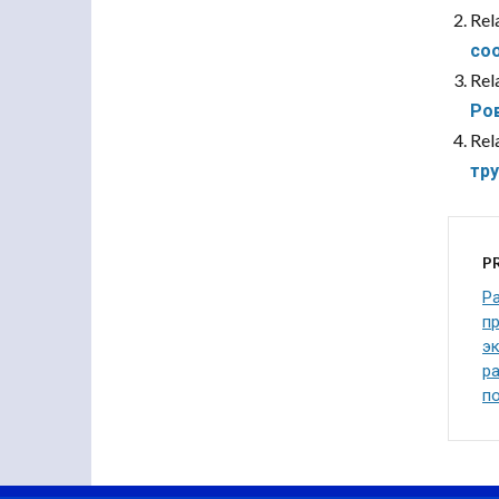
Rel
со
Rel
Ро
Rel
тр
P
Р
п
э
р
п