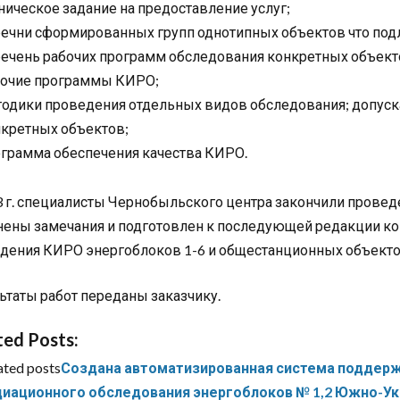
ническое задание на предоставление услуг;
ечни сформированных групп однотипных объектов что по
ечень рабочих программ обследования конкретных объекто
бочие программы КИРО;
одики проведения отдельных видов обследования; допуск
кретных объектов;
грамма обеспечения качества КИРО.
3 г. специалисты Чернобыльского центра закончили проведе
нены замечания и подготовлен к последующей редакции к
дения КИРО энергоблоков 1-6 и общестанционных объекто
ьтаты работ переданы заказчику.
ted Posts:
ated posts
Создана автоматизированная система поддерж
диационного обследования энергоблоков № 1,2 Южно-Ук