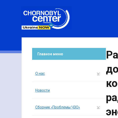
Ра
Главное меню
до
О нас
ко
Новости
ра
Сборник «Проблемы ЧЗО»
эн