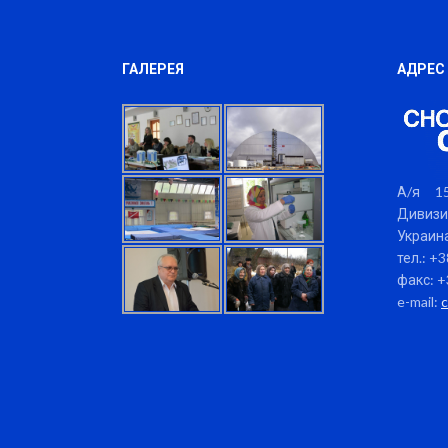
ГАЛЕРЕЯ
АДРЕС
А/я 15
Дивизи
Украина
тел.: +
факс: +
e-mail: