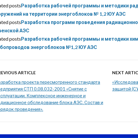
ated posts
Разработка рабочей программы и методики ра
оружений на территории энергоблоков № 1,2 ЮУ АЭС
ated posts
Разработка программ проведения радиационно
венской АЭС
ated posts
Разработка рабочей программы и методики хи
убопроводов энергоблоков №1,2 ЮУ АЭС
REVIOUS ARTICLE
NEXT ARTIC
азработка проекта пересмотренного стандарта
«Исследова
редприятия СТП 0.08.032-2001 «Снятие с
защитой (СУ
ксплуатации. Комплексное инженерное и
адиационное обследование блока АЭС. Состав и
орядок проведения».