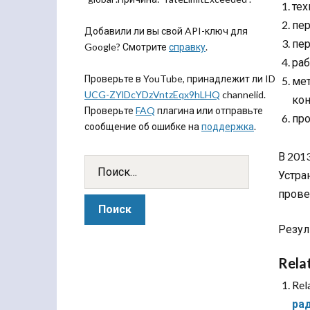
тех
пер
Добавили ли вы свой API-ключ для
пер
Google? Смотрите
справку
.
ра
Проверьте в YouTube, принадлежит ли ID
мет
UCG-ZYlDcYDzVntzEqx9hLHQ
channelid.
кон
Проверьте
FAQ
плагина или отправьте
про
сообщение об ошибке на
поддержка
.
В 201
Устра
прове
Резул
Rela
Rel
ра