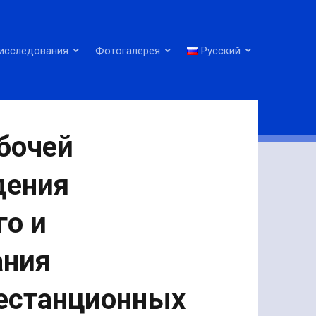
исследования
Фотогалерея
Русский
бочей
дения
го и
ания
щестанционных