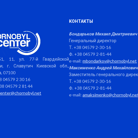
КОНТАКТЫ
Бондарьков Михаил Дмитриевич
Генеральный директор
Т. +38 04579 2-30-16
Ф. +38 04579 2-81-44
1, 11, ул. 77-й Гвардейской
e-mail:
mbondarkov@chornobyl.net
и, г. Славутич Киевской обл.,
Максименко Андрей Михайлович
, 07100
Заместитель генерального дире
38 04579 2 30 16
Т. +38 04579 2-30-16
38 04579 2 81 44
Ф. +38 04579 2-81-44
center@chornobyl.net
e-mail:
amaksimenko@chornobyl.ne