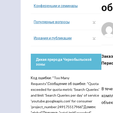
об
Конференции и семинары
Популярные вопросы
Издания и публикации
Заказ
Дикая природа Чернобыльской
Перио
зоны
Код ошибки: "Too Many
Requests".Сообщение об ошибке: "Quota
В теч
exceeded for quota metric 'Search Queries'
and limit 'Search Queries per day' of service
компл
'youtube.googleapis.com' for consumer
объек
'project_number:249175517966'."Домен:
"global".Причина: "rateLimitExceeded".