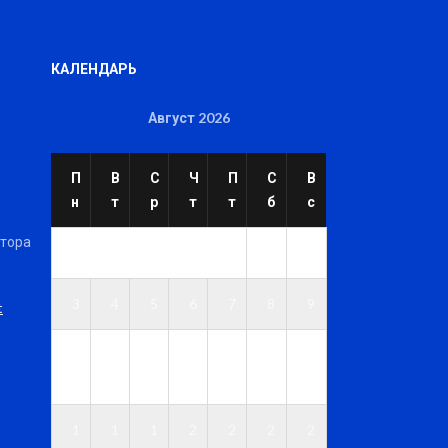
КАЛЕНДАРЬ
Август 2026
П
В
С
Ч
П
С
В
н
т
р
т
т
б
с
ктора
1
2
3
4
5
6
7
8
9
t
1
1
1
1
1
1
1
0
1
2
3
4
5
6
1
1
1
2
2
2
2