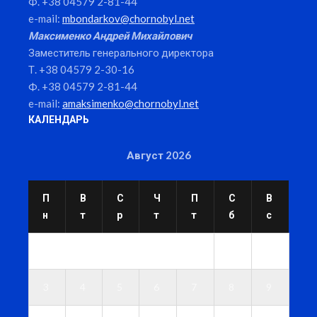
Ф. +38 04579 2-81-44
e-mail:
mbondarkov@chornobyl.net
Максименко Андрей Михайлович
Заместитель генерального директора
Т. +38 04579 2-30-16
Ф. +38 04579 2-81-44
e-mail:
amaksimenko@chornobyl.net
КАЛЕНДАРЬ
Август 2026
П
В
С
Ч
П
С
В
н
т
р
т
т
б
с
1
2
3
4
5
6
7
8
9