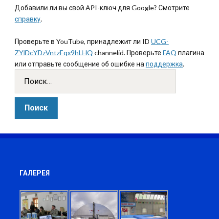
Добавили ли вы свой API-ключ для Google? Смотрите
справку
.
Проверьте в YouTube, принадлежит ли ID
UCG-
ZYlDcYDzVntzEqx9hLHQ
channelid. Проверьте
FAQ
плагина
или отправьте сообщение об ошибке на
поддержка
.
ГАЛЕРЕЯ