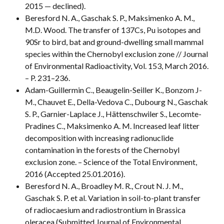
2015 — declined).
Beresford N. A., Gaschak S. P., Maksimenko A. M.,
M.D. Wood. The transfer of 137Cs, Pu isotopes and
90Sr to bird, bat and ground-dwelling small mammal
species within the Chernobyl exclusion zone // Journal
of Environmental Radioactivity, Vol. 153, March 2016.
– P. 231–236.
Adam-Guillermin C., Beaugelin-Seiller K., Bonzom J-
M., Chauvet E., Della-Vedova C., Dubourg N., Gaschak
S. P., Garnier-Laplace J., Hättenschwiler S., Lecomte-
Pradines C., Maksimenko A. M. Increased leaf litter
decomposition with increasing radionuclide
contamination in the forests of the Chernobyl
exclusion zone. – Science of the Total Environment,
2016 (Accepted 25.01.2016).
Beresford N. A., Broadley M. R., Crout N. J. M.,
Gaschak S. P. et al. Variation in soil-to-plant transfer
of radiocaesium and radiostrontium in Brassica
oleracea (Submitted Journal of Environmental