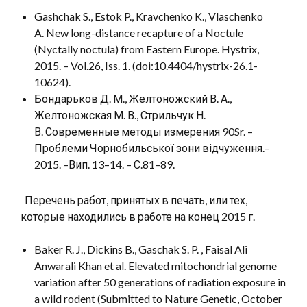
Gashchak S., Estok P., Kravchenko K., Vlaschenko
A. New long-distance recapture of a Noctule
(Nyctally noctula) from Eastern Europe. Hystrix,
2015. – Vol.26, Iss. 1. (doi:10.4404/hystrix-26.1-
10624).
Бондарьков Д. М., Желтоножский В. А.,
Желтоножская М. В., Стрильчук Н.
В. Современные методы измерения 90Sr. –
Проблеми Чорнобильської зони відчуження.–
2015. –Вип. 13–14. – С.81–89.
Перечень работ, принятых в печать, или тех,
которые находились в работе на конец 2015 г.
Baker R. J., Dickins B., Gaschak S. P. , Faisal Ali
Anwarali Khan et al. Elevated mitochondrial genome
variation after 50 generations of radiation exposure in
a wild rodent (Submitted to Nature Genetic, October