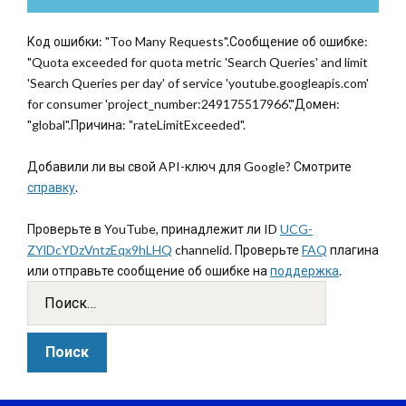
Код ошибки: "Too Many Requests".Сообщение об ошибке:
"Quota exceeded for quota metric 'Search Queries' and limit
'Search Queries per day' of service 'youtube.googleapis.com'
for consumer 'project_number:249175517966'."Домен:
"global".Причина: "rateLimitExceeded".
Добавили ли вы свой API-ключ для Google? Смотрите
справку
.
Проверьте в YouTube, принадлежит ли ID
UCG-
ZYlDcYDzVntzEqx9hLHQ
channelid. Проверьте
FAQ
плагина
или отправьте сообщение об ошибке на
поддержка
.