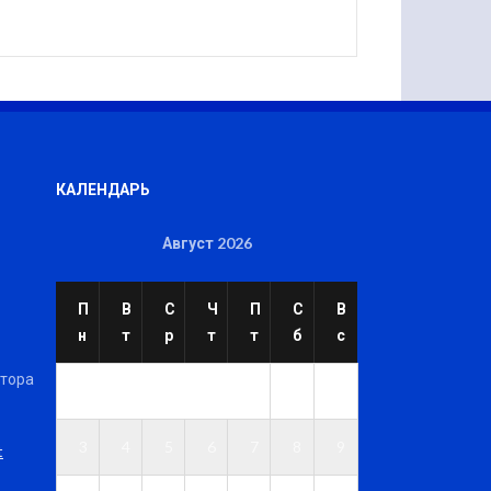
КАЛЕНДАРЬ
Август 2026
П
В
С
Ч
П
С
В
н
т
р
т
т
б
с
ктора
1
2
3
4
5
6
7
8
9
t