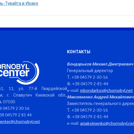
ль-Тувайта в Ираке
КОНТАКТЫ
Бондарьков Михаил Дмитриевич
Генеральный директор
Т. +38 04579 2-30-16
Ф. +38 04579 2-81-44
1, 11, ул. 77-й Гвардейской
e-mail:
mbondarkov@chornobyl.net
и, г. Славутич Киевской обл.,
Максименко Андрей Михайлович
, 07100
Заместитель генерального дире
38 04579 2 30 16
Т. +38 04579 2-30-16
38 04579 2 81 44
Ф. +38 04579 2-81-44
center@chornobyl.net
e-mail:
amaksimenko@chornobyl.ne