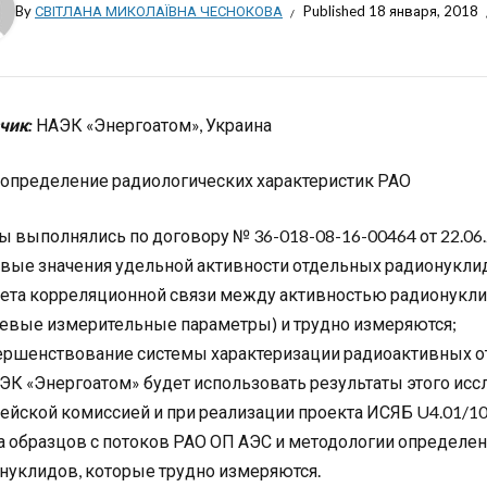
By
СВІТЛАНА МИКОЛАЇВНА ЧЕСНОКОВА
Published
18 января, 2018
чик:
НАЭК «Энергоатом», Украина
определение радиологических характеристик РАО
ы выполнялись по договору № 36-018-08-16-00464 от 22.06.
вые значения удельной активности отдельных радионуклид
чета корреляционной связи между активностью радионукли
евые измерительные параметры) и трудно измеряются;
ершенствование системы характеризации радиоактивных о
ЭК «Энергоатом» будет использовать результаты этого исс
ейской комиссией и при реализации проекта ИСЯБ U4.01/10
а образцов с потоков РАО ОП АЭС и методологии определен
нуклидов, которые трудно измеряются.