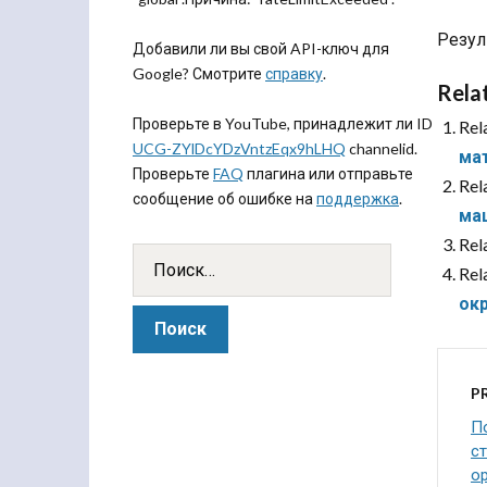
Резул
Добавили ли вы свой API-ключ для
Google? Смотрите
справку
.
Rela
Проверьте в YouTube, принадлежит ли ID
Rel
UCG-ZYlDcYDzVntzEqx9hLHQ
channelid.
ма
Проверьте
FAQ
плагина или отправьте
Rel
сообщение об ошибке на
поддержка
.
ма
Rel
Rel
ок
P
П
с
о