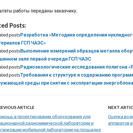
ьтаты работы переданы заказчику.
ted Posts:
ated posts
Разработка «Методики определения нуклидног
териалов ГСП ЧАЭС»
ated posts
Выполнение измерений образцов металла обор
шинном зале первой очереди ГСП ЧАЭС
ated posts
Радиоэкологические исследования полигона «
ated posts
Требования к структуре и содержанию програ
ружающей среды при снятии с эксплуатации энергоблок
REVIOUS ARTICLE
NEXT ARTIC
омощь в проектировании оборудования для
Оценка воз
тационарной радиохимической лаборатории и
аппаратов 
рганизации мобильной лаборатории на площадке