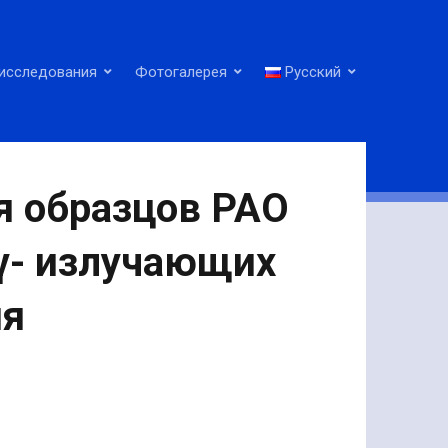
исследования
Фотогалерея
Русский
я образцов РАО
 γ- излучающих
ия
а