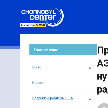
Пр
Главное меню
АЭ
О нас
ну
Новости
ра
Сборник «Проблемы ЧЗО»