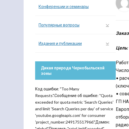
Конференции и семинары
Популярные вопросы
Заказ
Издания и публикации
Цель:
Работ
Дикая природа Чернобыльской
Число
зоны
• рас
(ключ
Код ошибки: "Too Many
• сов
Requests".Сообщение об ошибке: "Quota
ГП НА
exceeded for quota metric 'Search Queries'
and limit 'Search Queries per day' of service
Европ
'youtube.googleapis.com' for consumer
отбор
'project_number:249175517966'."Домен:
радио
"global".Причина: "rateLimitExceeded".