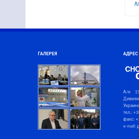
А
ГАЛЕРЕЯ
АДРЕС
А/я 15
Дивизи
Украина
тел.: +
факс: +
e-mail: