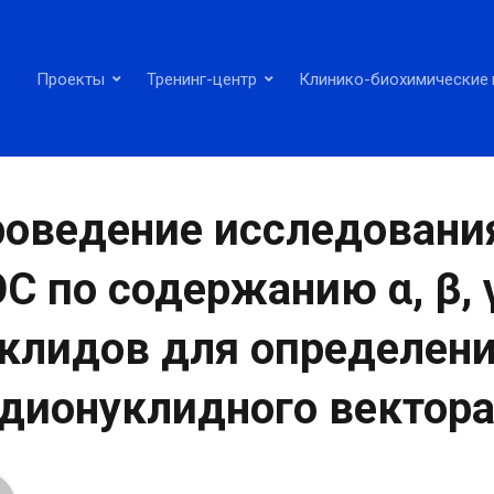
Проекты
Тренинг-центр
Клинико-биохимические 
оведение исследовани
С по содержанию α, β,
клидов для определен
дионуклидного вектор