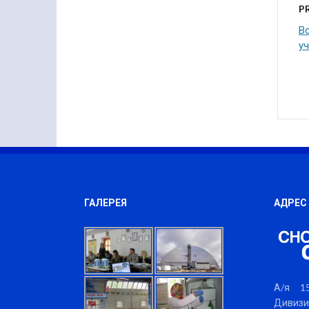
P
В
у
ГАЛЕРЕЯ
АДРЕС
А/я 15
Дивизи