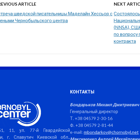
REVIOUS ARTICLE
NEXT ARTIC
стреча шведской писательницы Маделайн Хессьор с
Состоялось
чеными Чернобыльского центра
Национальн
(NNSA), СШ
по вопросу 
контракта
КОНТАКТЫ
Бондарьков Михаил Дмитриевич
Генеральный директор
Т. +38 04579 2-30-16
Ф. +38 04579 2-81-44
1, 11, ул. 77-й Гвардейской
e-mail:
mbondarkov@chornobyl.net
и, г. Славутич Киевской обл.,
Максименко Андрей Михайлович