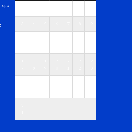
ктора
1
2
3
4
5
6
7
8
9
t
1
1
1
1
1
1
1
0
1
2
3
4
5
6
1
1
1
2
2
2
2
7
8
9
0
1
2
3
2
2
2
2
2
2
3
4
5
6
7
8
9
0
3
1