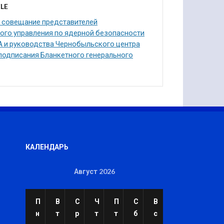
LE
 совещание представителей
ого управления по ядерной безопасности
А и руководства Чернобыльского центра
подписания Бланкетного генерального
КАЛЕНДАРЬ
Август 2026
П
В
С
Ч
П
С
В
н
т
р
т
т
б
с