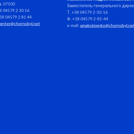
, 07100
Заместитель генерального дире
38 04579 2 30 16
Т. +38 04579 2-30-16
38 04579 2 81 44
Ф. +38 04579 2-81-44
center@chornobyl.net
e-mail:
amaksimenko@chornobyl.ne