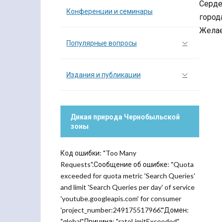
Серде
Конференции и семинары
город
Желае
Популярные вопросы
Издания и публикации
Дикая природа Чернобыльской
зоны
Код ошибки: "Too Many
Requests".Сообщение об ошибке: "Quota
exceeded for quota metric 'Search Queries'
and limit 'Search Queries per day' of service
'youtube.googleapis.com' for consumer
'project_number:249175517966'."Домен:
"global".Причина: "rateLimitExceeded".