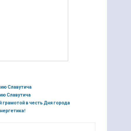
тию Славутича
ию Славутича
 грамотой в честь Дня города
нергетика!