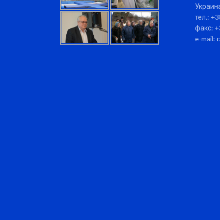
Украина
тел.: +
факс: +
e-mail: