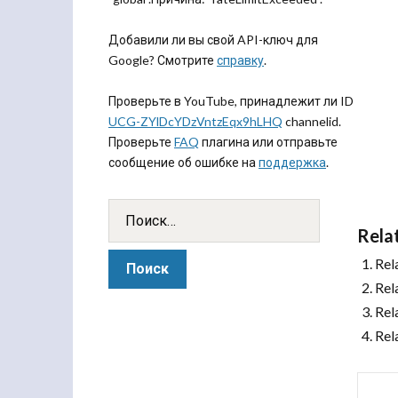
Добавили ли вы свой API-ключ для
Google? Смотрите
справку
.
Проверьте в YouTube, принадлежит ли ID
UCG-ZYlDcYDzVntzEqx9hLHQ
channelid.
Проверьте
FAQ
плагина или отправьте
сообщение об ошибке на
поддержка
.
Rela
Rel
Rel
Rel
Rel