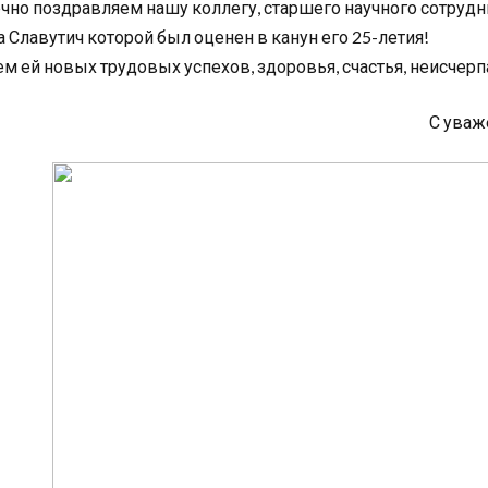
чно поздравляем нашу коллегу, старшего научного сотруд
а Славутич которой был оценен в канун его 25-летия!
м ей новых трудовых успехов, здоровья, счастья, неисчерп
С уваж