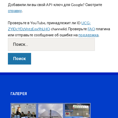
Добавили ли вы свой API-ключ для Google? Смотрите
справку
.
Проверьте в YouTube, принадлежит ли ID
UCG-
ZYlDcYDzVntzEqx9hLHQ
channelid. Проверьте
FAQ
плагина
или отправьте сообщение об ошибке на
поддержка
.
ГАЛЕРЕЯ