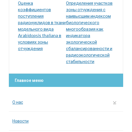
Оценка
Определения участков
коэффициентов
зоны отчуждения с
поступления
наивысшим индексом
радионуклидов в ткани
биологического
модельного вида
многообразия как
Arabidopsis thaliana в
индикатора
условиях зоны
экологической
отчуждения
сбалансированности и
радиоэкологической
стабильности
Главное меню
О нас
Новости