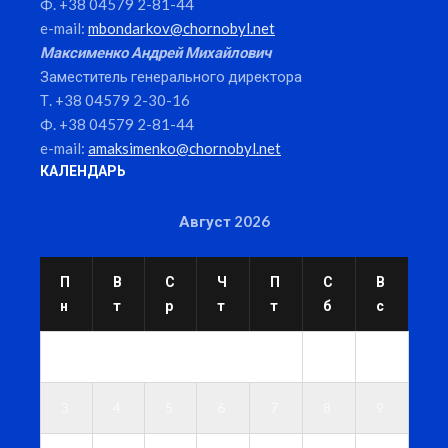
Ф. +38 04579 2-81-44
e-mail:
mbondarkov@chornobyl.net
Максименко Андрей Михайлович
Заместитель генерального директора
Т. +38 04579 2-30-16
Ф. +38 04579 2-81-44
e-mail:
amaksimenko@chornobyl.net
КАЛЕНДАРЬ
Август 2026
П
В
С
Ч
П
С
В
н
т
р
т
т
б
с
1
2
3
4
5
6
7
8
9