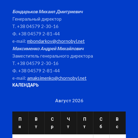
Бондарьков Михаил Дмитриевич
Генеральный директор
Т. +38 04579 2-30-16
Ф. +38 04579 2-81-44
e-mail:
mbondarkov@chornobyl.net
Максименко Андрей Михайлович
Заместитель генерального директора
Т. +38 04579 2-30-16
Ф. +38 04579 2-81-44
e-mail:
amaksimenko@chornobyl.net
КАЛЕНДАРЬ
Август 2026
П
В
С
Ч
П
С
В
н
т
р
т
т
б
с