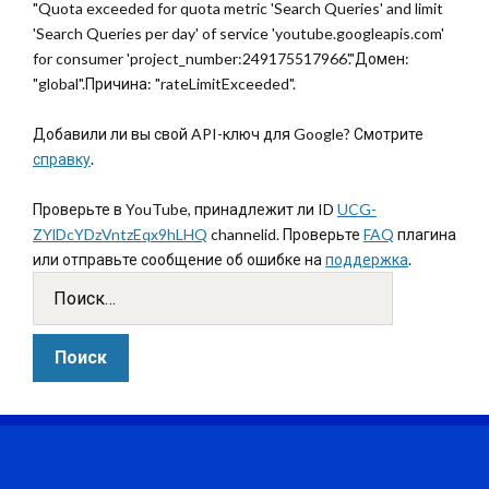
"Quota exceeded for quota metric 'Search Queries' and limit
'Search Queries per day' of service 'youtube.googleapis.com'
for consumer 'project_number:249175517966'."Домен:
"global".Причина: "rateLimitExceeded".
Добавили ли вы свой API-ключ для Google? Смотрите
справку
.
Проверьте в YouTube, принадлежит ли ID
UCG-
ZYlDcYDzVntzEqx9hLHQ
channelid. Проверьте
FAQ
плагина
или отправьте сообщение об ошибке на
поддержка
.