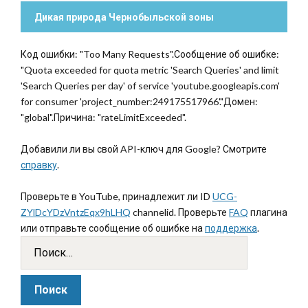
Дикая природа Чернобыльской зоны
Код ошибки: "Too Many Requests".Сообщение об ошибке:
"Quota exceeded for quota metric 'Search Queries' and limit
'Search Queries per day' of service 'youtube.googleapis.com'
for consumer 'project_number:249175517966'."Домен:
"global".Причина: "rateLimitExceeded".
Добавили ли вы свой API-ключ для Google? Смотрите
справку
.
Проверьте в YouTube, принадлежит ли ID
UCG-
ZYlDcYDzVntzEqx9hLHQ
channelid. Проверьте
FAQ
плагина
или отправьте сообщение об ошибке на
поддержка
.