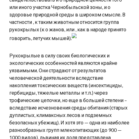
или иного участка Чернобыльской зоны, и о
здоровье природной среды в широком смысле. В
частности , к таким животным относится группа
рукокрылых (к о жанов, или , как в народе принято
говорить, летучих мышей).
Рукокрылые в силу своих биологических и
экологических особенностей являются крайне
уязвимыми. Они страдают от результатов
человеческой деятельности вследствие
накопления токсических веществ (инсектициды,
гербициды, тяжелые металлы и т.п.) через
трофические цепочки, но еще в большей степени –
вследствие исчезновения среды обитания (старых
дуплистых, климаксных лесов и подземных
безопасных убежищ). И хотя это — одна из наиболее
разнообразных групп млекопитающих (до 900 —
1000 видов), львиная их доля представлена