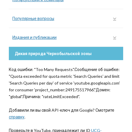
Популярные вопросы
Издания и публикации
Дикая природа Чернобыльской зоны
Код ошибки: "Too Many Requests".Сообщение об ошибке:
"Quota exceeded for quota metric 'Search Queries' and limit
'Search Queries per day' of service 'youtube.googleapis.com'
for consumer 'project_number:249175517966'."Домен:
"global".Причина: "rateLimitExceeded".
Добавили ли вы свой API-ключ для Google? Смотрите
справку
.
Проверьте в YouTube, принадлежит ли ID
UCG-