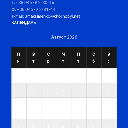
Т. +38 04579 2-30-16
Ф. +38 04579 2-81-44
e-mail:
amaksimenko@chornobyl.net
КАЛЕНДАРЬ
Август 2026
П
В
С
Ч
П
С
В
н
т
р
т
т
б
с
1
2
3
4
5
6
7
8
9
1
1
1
1
1
1
1
0
1
2
3
4
5
6
1
1
1
2
2
2
2